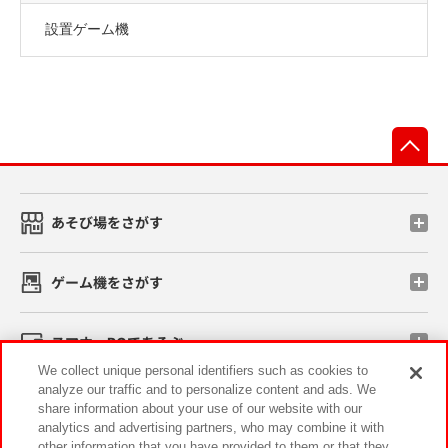
設置ゲーム機
先
あそび場をさがす
ゲーム機をさがす
スマホ・PCであそぶ
We collect unique personal identifiers such as cookies to
analyze our traffic and to personalize content and ads. We
イベント・キャンペーン
share information about your use of our website with our
analytics and advertising partners, who may combine it with
other information that you have provided to them or that they