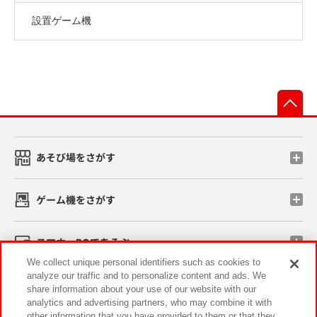
設置ゲーム機
先
あそび場をさがす
ゲーム機をさがす
スマホ・PCであそぶ
We collect unique personal identifiers such as cookies to
analyze our traffic and to personalize content and ads. We
イベント・キャンペーン
share information about your use of our website with our
analytics and advertising partners, who may combine it with
other information that you have provided to them or that they