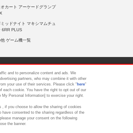
リオカート アーケードグランプ
X
岸ミッドナイト マキシマムチュ
 6RR PLUS
の他 ゲーム機一覧
サイトポリシー
プライバシーポリシー
ウェブアクセシビリティ方
raffic and to personalize content and ads. We
advertising partners, who may combine it with other
rom your use of their services. Please click "
here
"
供について
カスタマーハラスメント対応方針
よくあるご質問・
f each cookie. You have the right to opt out of our
e My Personal Information] to exercise your right.
 , if you choose to allow the sharing of cookies
to have consented to the sharing regardless of the
, please manage your consent on the following
lose the banner.
ndai Namco Amusement Lab Inc.
©Bandai Namco Experience Inc.
©HANAY