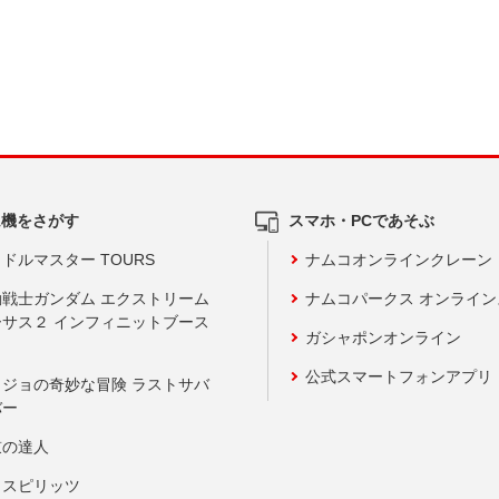
ム機をさがす
スマホ・PCであそぶ
ドルマスター TOURS
ナムコオンラインクレーン
動戦士ガンダム エクストリーム
ナムコパークス オンライ
ーサス２ インフィニットブース
ガシャポンオンライン
公式スマートフォンアプリ
ョジョの奇妙な冒険 ラストサバ
バー
鼓の達人
りスピリッツ