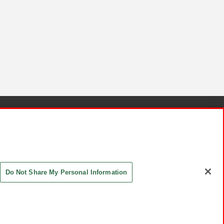
針と検証結果
お取引先さまとともに
お問い合わせ
Do Not Share My Personal Information
ASHIKI Co., Ltd. All Rights Reserved.