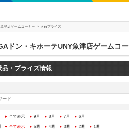
Y魚津店ゲームコーナー
入荷プライズ
EGAドン・キホーテUNY魚津店ゲームコ
景品・プライズ情報
月
全て表示
9月
8月
7月
6月
週
全て表示
5週
4週
3週
2週
1週