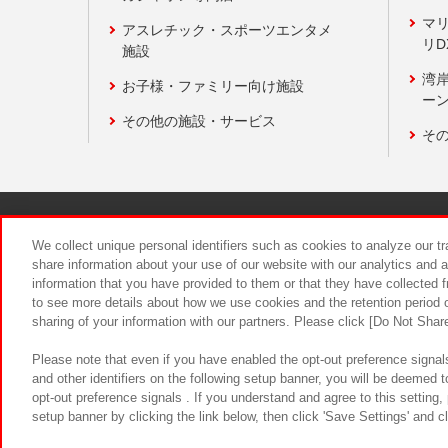
マ
アスレチック・スポーツエンタメ
リD
施設
湾
お子様・ファミリー向け施設
ーン
その他の施設・サービス
そ
関連会社
サステナビリティ
We collect unique personal identifiers such as cookies to analyze our t
share information about your use of our website with our analytics and 
information that you have provided to them or that they have collected f
食品のご提
to see more details about how we use cookies and the retention period o
sharing of your information with our partners. Please click [Do Not Shar
Please note that even if you have enabled the opt-out preference signals
and other identifiers on the following setup banner, you will be deemed 
opt-out preference signals . If you understand and agree to this setting
setup banner by clicking the link below, then click 'Save Settings' and c
©Bandai Namco Amusement Inc.
©Ba