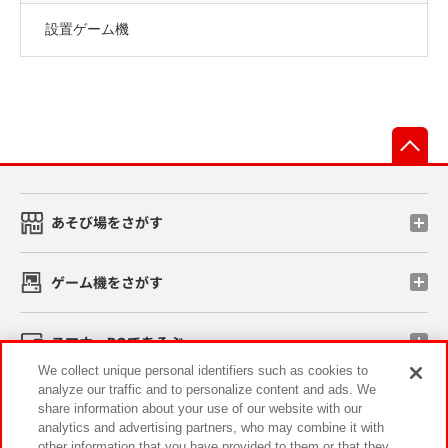
設置ゲーム機
先
あそび場をさがす
ゲーム機をさがす
スマホ・PCであそぶ
We collect unique personal identifiers such as cookies to
analyze our traffic and to personalize content and ads. We
イベント・キャンペーン
share information about your use of our website with our
analytics and advertising partners, who may combine it with
other information that you have provided to them or that they