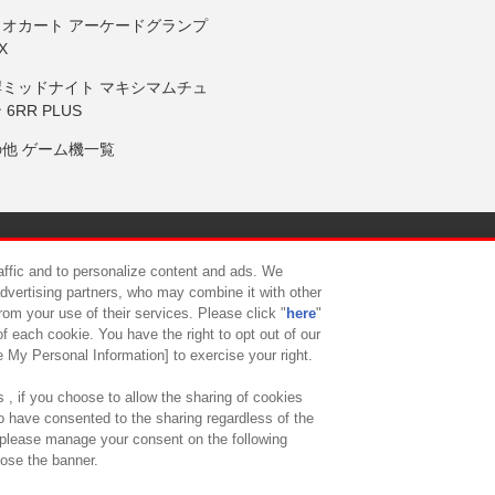
リオカート アーケードグランプ
X
岸ミッドナイト マキシマムチュ
 6RR PLUS
の他 ゲーム機一覧
サイトポリシー
プライバシーポリシー
ウェブアクセシビリティ方
raffic and to personalize content and ads. We
advertising partners, who may combine it with other
rom your use of their services. Please click "
here
"
供について
カスタマーハラスメント対応方針
よくあるご質問・
f each cookie. You have the right to opt out of our
e My Personal Information] to exercise your right.
 , if you choose to allow the sharing of cookies
to have consented to the sharing regardless of the
, please manage your consent on the following
lose the banner.
ndai Namco Amusement Lab Inc.
©Bandai Namco Experience Inc.
©HANAY