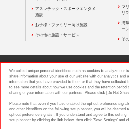
マ
アスレチック・スポーツエンタメ
リD
施設
湾
お子様・ファミリー向け施設
ーン
その他の施設・サービス
そ
関連会社
サステナビリティ
We collect unique personal identifiers such as cookies to analyze our t
share information about your use of our website with our analytics and 
information that you have provided to them or that they have collected f
食品のご提
to see more details about how we use cookies and the retention period o
sharing of your information with our partners. Please click [Do Not Shar
Please note that even if you have enabled the opt-out preference signals
and other identifiers on the following setup banner, you will be deemed 
opt-out preference signals . If you understand and agree to this setting
setup banner by clicking the link below, then click 'Save Settings' and c
©Bandai Namco Amusement Inc.
©Ba