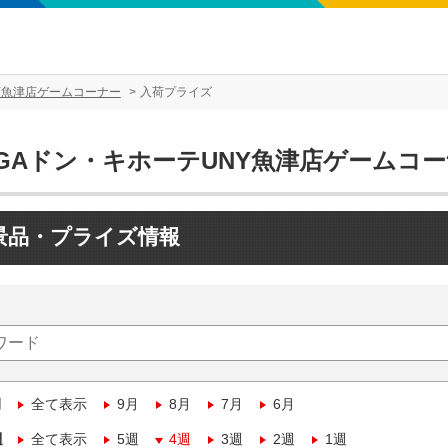
Y魚津店ゲームコーナー
入荷プライズ
EGAドン・キホーテUNY魚津店ゲームコ
景品・プライズ情報
月
全て表示
9月
8月
7月
6月
週
全て表示
5週
4週
3週
2週
1週