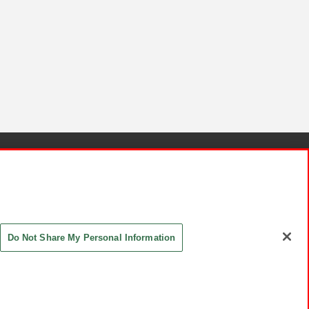
針と検証結果
お取引先さまとともに
お問い合わせ
Do Not Share My Personal Information
ASHIKI Co., Ltd. All Rights Reserved.