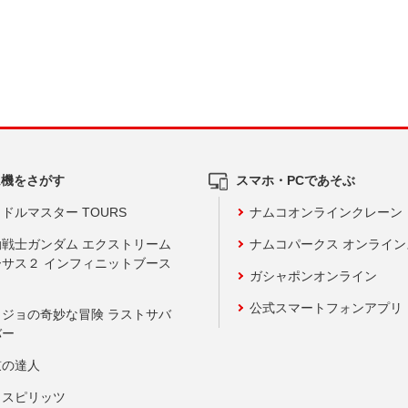
ム機をさがす
スマホ・PCであそぶ
ドルマスター TOURS
ナムコオンラインクレーン
動戦士ガンダム エクストリーム
ナムコパークス オンライ
ーサス２ インフィニットブース
ガシャポンオンライン
公式スマートフォンアプリ
ョジョの奇妙な冒険 ラストサバ
バー
鼓の達人
りスピリッツ