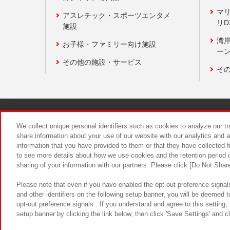
マ
アスレチック・スポーツエンタメ
リD
施設
湾
お子様・ファミリー向け施設
ーン
その他の施設・サービス
そ
関連会社
サステナビリティ
We collect unique personal identifiers such as cookies to analyze our t
share information about your use of our website with our analytics and 
information that you have provided to them or that they have collected f
食品のご提
to see more details about how we use cookies and the retention period o
sharing of your information with our partners. Please click [Do Not Shar
Please note that even if you have enabled the opt-out preference signals
and other identifiers on the following setup banner, you will be deemed 
opt-out preference signals . If you understand and agree to this setting
setup banner by clicking the link below, then click 'Save Settings' and c
©Bandai Namco Amusement Inc.
©Ba