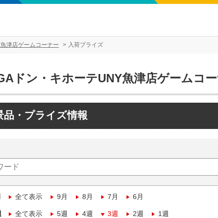
Y魚津店ゲームコーナー
入荷プライズ
EGAドン・キホーテUNY魚津店ゲームコ
景品・プライズ情報
月
全て表示
9月
8月
7月
6月
週
全て表示
5週
4週
3週
2週
1週