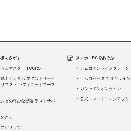
ム機をさがす
スマホ・PCであそぶ
ドルマスター TOURS
ナムコオンラインクレーン
動戦士ガンダム エクストリーム
ナムコパークス オンライ
ーサス２ インフィニットブース
ガシャポンオンライン
公式スマートフォンアプリ
ョジョの奇妙な冒険 ラストサバ
バー
鼓の達人
りスピリッツ