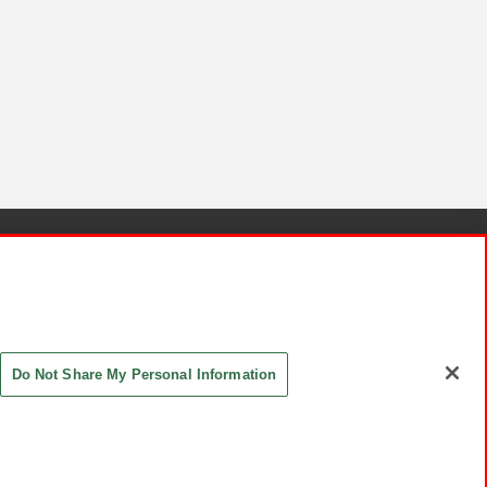
針と検証結果
お取引先さまとともに
お問い合わせ
Do Not Share My Personal Information
ASHIKI Co., Ltd. All Rights Reserved.