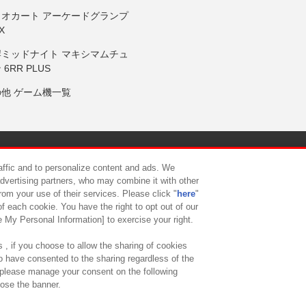
リオカート アーケードグランプ
X
岸ミッドナイト マキシマムチュ
 6RR PLUS
の他 ゲーム機一覧
サイトポリシー
プライバシーポリシー
ウェブアクセシビリティ方
raffic and to personalize content and ads. We
advertising partners, who may combine it with other
rom your use of their services. Please click "
here
"
供について
カスタマーハラスメント対応方針
よくあるご質問・
f each cookie. You have the right to opt out of our
e My Personal Information] to exercise your right.
 , if you choose to allow the sharing of cookies
to have consented to the sharing regardless of the
, please manage your consent on the following
lose the banner.
ndai Namco Amusement Lab Inc.
©Bandai Namco Experience Inc.
©HANAY