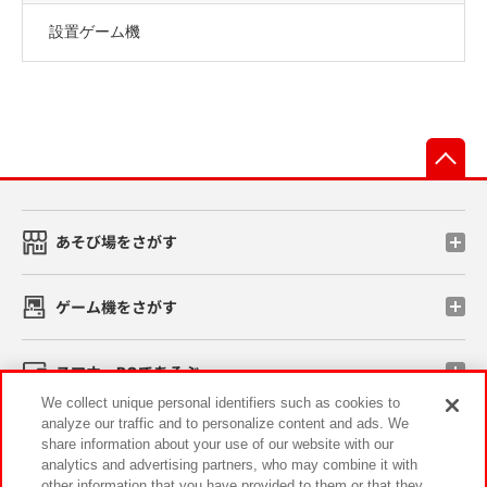
設置ゲーム機
先
あそび場をさがす
ゲーム機をさがす
スマホ・PCであそぶ
We collect unique personal identifiers such as cookies to
analyze our traffic and to personalize content and ads. We
イベント・キャンペーン
share information about your use of our website with our
analytics and advertising partners, who may combine it with
other information that you have provided to them or that they