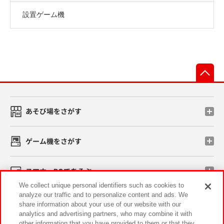
設置ゲーム機
先
あそび場をさがす
ゲーム機をさがす
スマホ・PCであそぶ
We collect unique personal identifiers such as cookies to
analyze our traffic and to personalize content and ads. We
イベント・キャンペーン
share information about your use of our website with our
analytics and advertising partners, who may combine it with
other information that you have provided to them or that they