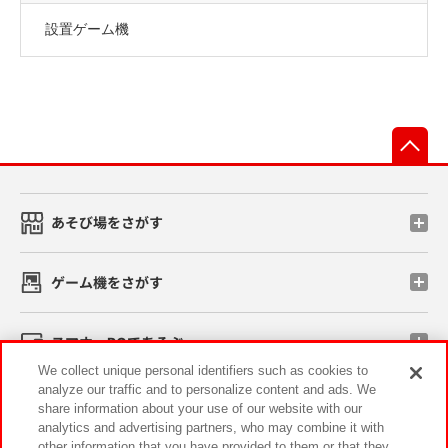
設置ゲーム機
先
あそび場をさがす
ゲーム機をさがす
スマホ・PCであそぶ
We collect unique personal identifiers such as cookies to
analyze our traffic and to personalize content and ads. We
イベント・キャンペーン
share information about your use of our website with our
analytics and advertising partners, who may combine it with
other information that you have provided to them or that they