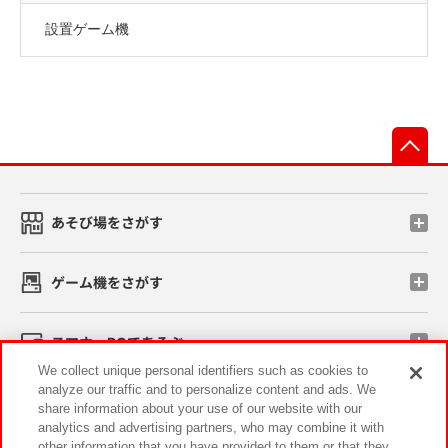
設置ゲーム機
先
あそび場をさがす
ゲーム機をさがす
スマホ・PCであそぶ
We collect unique personal identifiers such as cookies to
analyze our traffic and to personalize content and ads. We
イベント・キャンペーン
share information about your use of our website with our
analytics and advertising partners, who may combine it with
other information that you have provided to them or that they