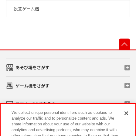
設置ゲーム機
先
あそび場をさがす
ゲーム機をさがす
スマホ・PCであそぶ
We collect unique personal identifiers such as cookies to
analyze our traffic and to personalize content and ads. We
イベント・キャンペーン
share information about your use of our website with our
analytics and advertising partners, who may combine it with
other information that you have provided to them or that they