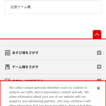
設置ゲーム機
先
あそび場をさがす
ゲーム機をさがす
スマホ・PCであそぶ
We collect unique personal identifiers such as cookies to
analyze our traffic and to personalize content and ads. We
イベント・キャンペーン
share information about your use of our website with our
analytics and advertising partners, who may combine it with
other information that you have provided to them or that they