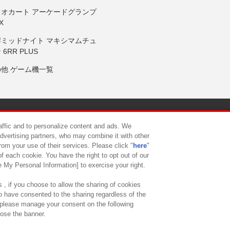
リオカート アーケードグランプ
X
岸ミッドナイト マキシマムチュ
 6RR PLUS
の他 ゲーム機一覧
サイトポリシー
プライバシーポリシー
ウェブアクセシビリティ方
raffic and to personalize content and ads. We
advertising partners, who may combine it with other
rom your use of their services. Please click "
here
"
供について
カスタマーハラスメント対応方針
よくあるご質問・
f each cookie. You have the right to opt out of our
e My Personal Information] to exercise your right.
 , if you choose to allow the sharing of cookies
to have consented to the sharing regardless of the
, please manage your consent on the following
lose the banner.
ndai Namco Amusement Lab Inc.
©Bandai Namco Experience Inc.
©HANAY