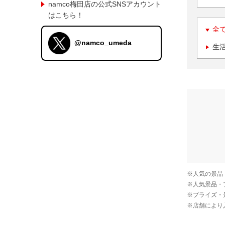
namco梅田店の公式SNSアカウント
はこちら！
全
@namco_umeda
生