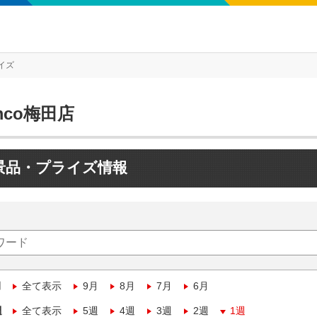
イズ
mco梅田店
景品・プライズ情報
月
全て表示
9月
8月
7月
6月
週
全て表示
5週
4週
3週
2週
1週