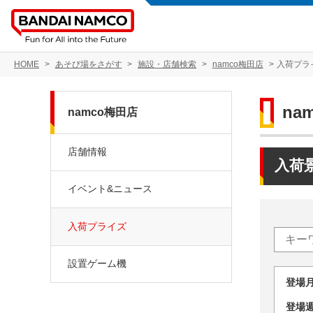
HOME
あそび場をさがす
施設・店舗検索
namco梅田店
入荷プラ
na
namco梅田店
店舗情報
入荷
イベント&ニュース
入荷プライズ
設置ゲーム機
登場
登場