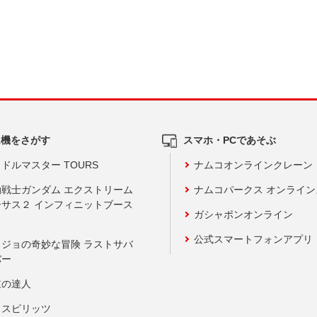
ム機をさがす
スマホ・PCであそぶ
ドルマスター TOURS
ナムコオンラインクレーン
動戦士ガンダム エクストリーム
ナムコパークス オンライ
ーサス２ インフィニットブース
ガシャポンオンライン
公式スマートフォンアプリ
ョジョの奇妙な冒険 ラストサバ
バー
鼓の達人
りスピリッツ