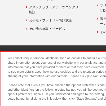
マ
アスレチック・スポーツエンタメ
リD
施設
湾
お子様・ファミリー向け施設
ーン
その他の施設・サービス
そ
関連会社
サステナビリティ
We collect unique personal identifiers such as cookies to analyze our t
share information about your use of our website with our analytics and 
information that you have provided to them or that they have collected f
食品のご提
to see more details about how we use cookies and the retention period o
sharing of your information with our partners. Please click [Do Not Shar
Please note that even if you have enabled the opt-out preference signals
and other identifiers on the following setup banner, you will be deemed 
opt-out preference signals . If you understand and agree to this setting
setup banner by clicking the link below, then click 'Save Settings' and c
©Bandai Namco Amusement Inc.
©Ba