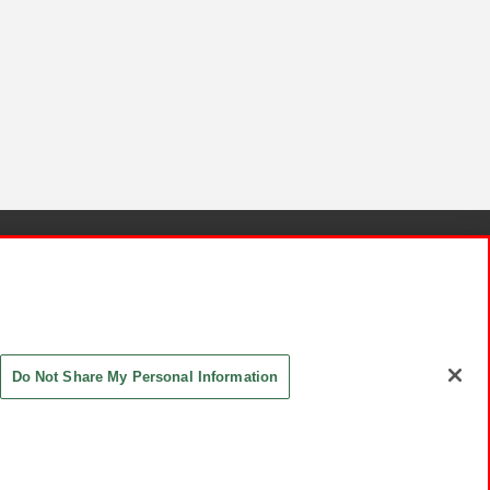
針と検証結果
お取引先さまとともに
お問い合わせ
Do Not Share My Personal Information
ASHIKI Co., Ltd. All Rights Reserved.