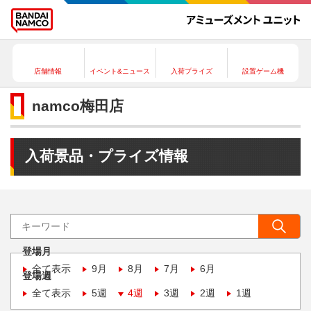
店舗情報
イベント&ニュース
入荷プライズ
設置ゲーム機
namco梅田店
入荷景品・プライズ情報
登場月
全て表示
9月
8月
7月
6月
登場週
全て表示
5週
4週
3週
2週
1週