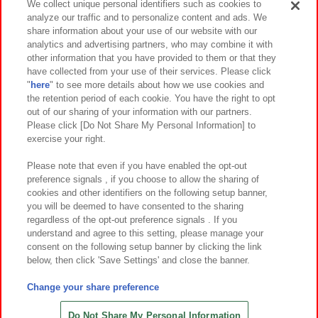
We collect unique personal identifiers such as cookies to
analyze our traffic and to personalize content and ads. We
イベント・キャンペーン
share information about your use of our website with our
analytics and advertising partners, who may combine it with
other information that you have provided to them or that they
have collected from your use of their services. Please click
"
here
" to see more details about how we use cookies and
関連会社
サステナビリティ
サイトポリシー
the retention period of each cookie. You have the right to opt
out of our sharing of your information with our partners.
プライバシーポリシー
ウェブアクセシビリティ方針と検証結果
Please click [Do Not Share My Personal Information] to
exercise your right.
お取引先さまとともに
食品のご提供について
カスタマーハラスメント対応方針
よくあるご質問・お問い合わせ
Please note that even if you have enabled the opt-out
preference signals , if you choose to allow the sharing of
cookies and other identifiers on the following setup banner,
you will be deemed to have consented to the sharing
regardless of the opt-out preference signals . If you
understand and agree to this setting, please manage your
consent on the following setup banner by clicking the link
below, then click 'Save Settings' and close the banner.
©Bandai Namco Amusement Inc.
©Bandai Namco Amusement Lab Inc.
Change your share preference
©Bandai Namco Experience Inc.
©HANAYASHIKI Co., Ltd. All Rights Reserved.
Do Not Share My Personal Information