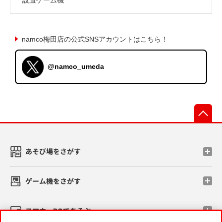
namco梅田店の公式SNSアカウントはこちら！
@namco_umeda
先
あそび場をさがす
ゲーム機をさがす
スマホ・PCであそぶ