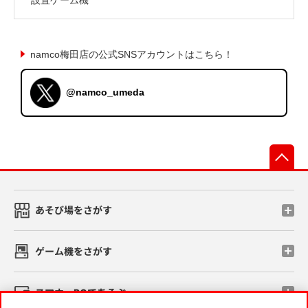
namco梅田店の公式SNSアカウントはこちら！
@namco_umeda
先
あそび場をさがす
ゲーム機をさがす
スマホ・PCであそぶ