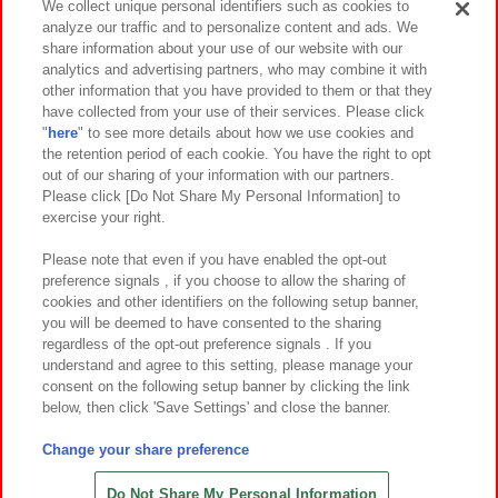
We collect unique personal identifiers such as cookies to
analyze our traffic and to personalize content and ads. We
イベント・キャンペーン
share information about your use of our website with our
analytics and advertising partners, who may combine it with
other information that you have provided to them or that they
have collected from your use of their services. Please click
"
here
" to see more details about how we use cookies and
関連会社
サステナビリティ
サイトポリシー
the retention period of each cookie. You have the right to opt
out of our sharing of your information with our partners.
プライバシーポリシー
ウェブアクセシビリティ方針と検証結果
Please click [Do Not Share My Personal Information] to
exercise your right.
お取引先さまとともに
食品のご提供について
カスタマーハラスメント対応方針
よくあるご質問・お問い合わせ
Please note that even if you have enabled the opt-out
preference signals , if you choose to allow the sharing of
cookies and other identifiers on the following setup banner,
you will be deemed to have consented to the sharing
regardless of the opt-out preference signals . If you
understand and agree to this setting, please manage your
consent on the following setup banner by clicking the link
below, then click 'Save Settings' and close the banner.
©Bandai Namco Amusement Inc.
©Bandai Namco Amusement Lab Inc.
Change your share preference
©Bandai Namco Experience Inc.
©HANAYASHIKI Co., Ltd. All Rights Reserved.
Do Not Share My Personal Information