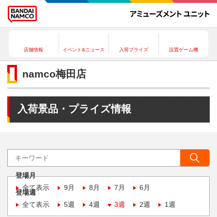
店舗情報
イベント&ニュース
入荷プライズ
設置ゲーム機
namco梅田店
入荷景品・プライズ情報
登場月
全て表示
9月
8月
7月
6月
登場週
全て表示
5週
4週
3週
2週
1週