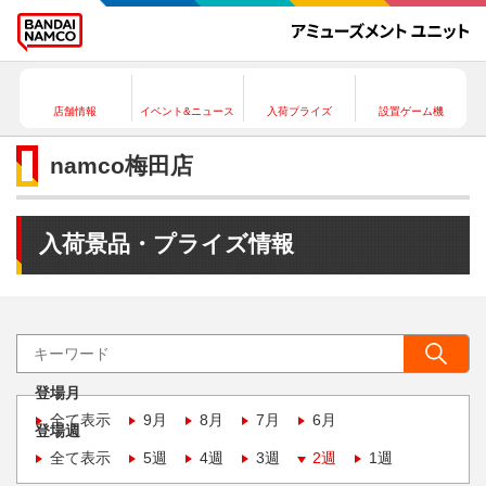
店舗情報
イベント&ニュース
入荷プライズ
設置ゲーム機
namco梅田店
入荷景品・プライズ情報
登場月
全て表示
9月
8月
7月
6月
登場週
全て表示
5週
4週
3週
2週
1週