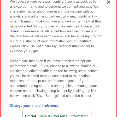
We collect unique personal identifiers such as cookies to
analyze our traffic and to personalize content and ads. We
イベント・キャンペーン
share information about your use of our website with our
analytics and advertising partners, who may combine it with
other information that you have provided to them or that they
have collected from your use of their services. Please click
"
here
" to see more details about how we use cookies and
関連会社
サステナビリティ
サイトポリシー
the retention period of each cookie. You have the right to opt
out of our sharing of your information with our partners.
プライバシーポリシー
ウェブアクセシビリティ方針と検証結果
Please click [Do Not Share My Personal Information] to
exercise your right.
お取引先さまとともに
食品のご提供について
カスタマーハラスメント対応方針
よくあるご質問・お問い合わせ
Please note that even if you have enabled the opt-out
preference signals , if you choose to allow the sharing of
cookies and other identifiers on the following setup banner,
you will be deemed to have consented to the sharing
regardless of the opt-out preference signals . If you
understand and agree to this setting, please manage your
consent on the following setup banner by clicking the link
below, then click 'Save Settings' and close the banner.
©Bandai Namco Amusement Inc.
©Bandai Namco Amusement Lab Inc.
Change your share preference
©Bandai Namco Experience Inc.
©HANAYASHIKI Co., Ltd. All Rights Reserved.
Do Not Share My Personal Information