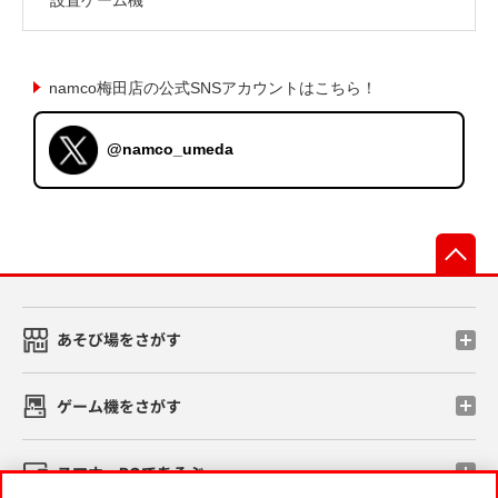
namco梅田店の公式SNSアカウントはこちら！
@namco_umeda
先
あそび場をさがす
ゲーム機をさがす
スマホ・PCであそぶ