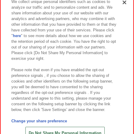
We collect unique personal identifiers such as cookies to
analyze our traffic and to personalize content and ads. We
イベント・キャンペーン
share information about your use of our website with our
analytics and advertising partners, who may combine it with
other information that you have provided to them or that they
have collected from your use of their services. Please click
"
here
" to see more details about how we use cookies and
関連会社
サステナビリティ
サイトポリシー
the retention period of each cookie. You have the right to opt
out of our sharing of your information with our partners.
プライバシーポリシー
ウェブアクセシビリティ方針と検証結果
Please click [Do Not Share My Personal Information] to
exercise your right.
お取引先さまとともに
食品のご提供について
カスタマーハラスメント対応方針
よくあるご質問・お問い合わせ
Please note that even if you have enabled the opt-out
preference signals , if you choose to allow the sharing of
cookies and other identifiers on the following setup banner,
you will be deemed to have consented to the sharing
regardless of the opt-out preference signals . If you
understand and agree to this setting, please manage your
consent on the following setup banner by clicking the link
below, then click 'Save Settings' and close the banner.
©Bandai Namco Amusement Inc.
©Bandai Namco Amusement Lab Inc.
Change your share preference
©Bandai Namco Experience Inc.
©HANAYASHIKI Co., Ltd. All Rights Reserved.
Do Not Share My Personal Information