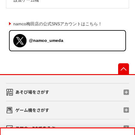
namco梅田店の公式SNSアカウントはこちら！
@namco_umeda
先
あそび場をさがす
ゲーム機をさがす
スマホ・PCであそぶ