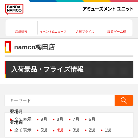
店舗情報
イベント&ニュース
入荷プライズ
設置ゲーム機
namco梅田店
入荷景品・プライズ情報
登場月
全て表示
9月
8月
7月
6月
登場週
全て表示
5週
4週
3週
2週
1週