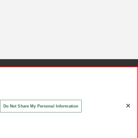
針と検証結果
お取引先さまとともに
お問い合わせ
Do Not Share My Personal Information
ASHIKI Co., Ltd. All Rights Reserved.