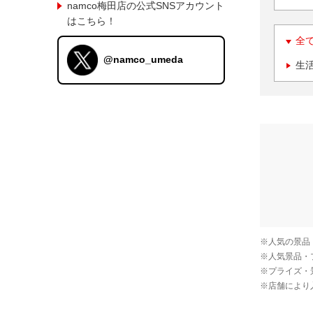
namco梅田店の公式SNSアカウント
はこちら！
全
@namco_umeda
生