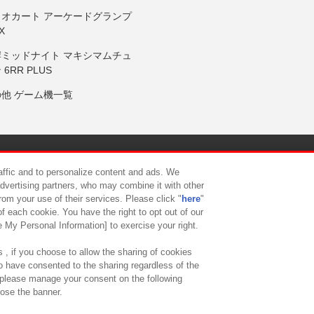
リオカート アーケードグランプ
X
岸ミッドナイト マキシマムチュ
 6RR PLUS
の他 ゲーム機一覧
サイトポリシー
プライバシーポリシー
ウェブアクセシビリティ方
raffic and to personalize content and ads. We
advertising partners, who may combine it with other
rom your use of their services. Please click "
here
"
供について
カスタマーハラスメント対応方針
よくあるご質問・
f each cookie. You have the right to opt out of our
e My Personal Information] to exercise your right.
 , if you choose to allow the sharing of cookies
to have consented to the sharing regardless of the
, please manage your consent on the following
lose the banner.
ndai Namco Amusement Lab Inc.
©Bandai Namco Experience Inc.
©HANAY