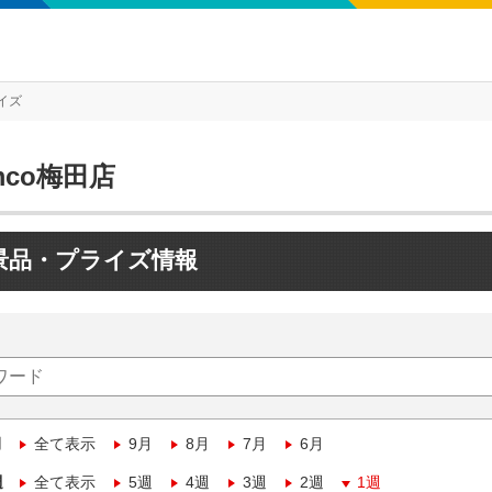
イズ
mco梅田店
景品・プライズ情報
月
全て表示
9月
8月
7月
6月
週
全て表示
5週
4週
3週
2週
1週