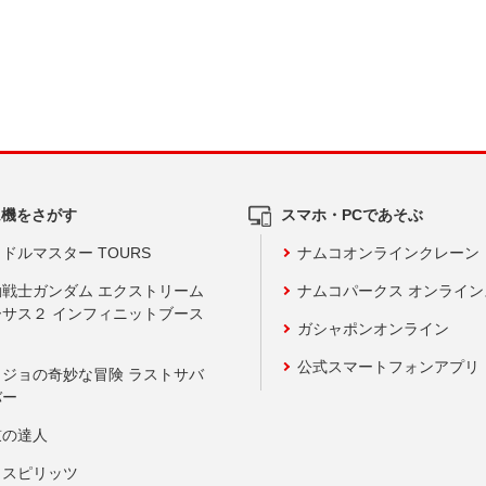
ム機をさがす
スマホ・PCであそぶ
ドルマスター TOURS
ナムコオンラインクレーン
動戦士ガンダム エクストリーム
ナムコパークス オンライ
ーサス２ インフィニットブース
ガシャポンオンライン
公式スマートフォンアプリ
ョジョの奇妙な冒険 ラストサバ
バー
鼓の達人
りスピリッツ