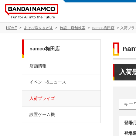
HOME
あそび場をさがす
施設・店舗検索
namco梅田店
入荷プラ
na
namco梅田店
店舗情報
入荷
イベント&ニュース
入荷プライズ
設置ゲーム機
登場
登場