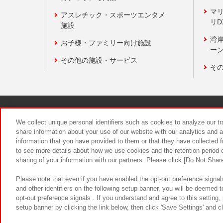
マ
アスレチック・スポーツエンタメ
リD
施設
湾
お子様・ファミリー向け施設
ーン
その他の施設・サービス
そ
関連会社
サステナビリティ
We collect unique personal identifiers such as cookies to analyze our t
share information about your use of our website with our analytics and 
information that you have provided to them or that they have collected f
食品のご提
to see more details about how we use cookies and the retention period o
sharing of your information with our partners. Please click [Do Not Shar
Please note that even if you have enabled the opt-out preference signals
and other identifiers on the following setup banner, you will be deemed 
opt-out preference signals . If you understand and agree to this setting
setup banner by clicking the link below, then click 'Save Settings' and c
©Bandai Namco Amusement Inc.
©Ba