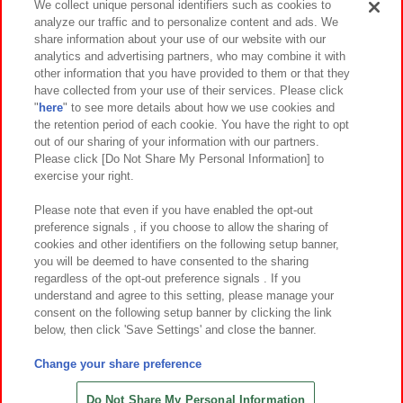
We collect unique personal identifiers such as cookies to
analyze our traffic and to personalize content and ads. We
イベント・キャンペーン
share information about your use of our website with our
analytics and advertising partners, who may combine it with
other information that you have provided to them or that they
have collected from your use of their services. Please click
"
here
" to see more details about how we use cookies and
関連会社
サステナビリティ
サイトポリシー
the retention period of each cookie. You have the right to opt
out of our sharing of your information with our partners.
プライバシーポリシー
ウェブアクセシビリティ方針と検証結果
Please click [Do Not Share My Personal Information] to
exercise your right.
お取引先さまとともに
食品のご提供について
カスタマーハラスメント対応方針
よくあるご質問・お問い合わせ
Please note that even if you have enabled the opt-out
preference signals , if you choose to allow the sharing of
cookies and other identifiers on the following setup banner,
you will be deemed to have consented to the sharing
regardless of the opt-out preference signals . If you
understand and agree to this setting, please manage your
consent on the following setup banner by clicking the link
below, then click 'Save Settings' and close the banner.
©Bandai Namco Amusement Inc.
©Bandai Namco Amusement Lab Inc.
Change your share preference
©Bandai Namco Experience Inc.
©HANAYASHIKI Co., Ltd. All Rights Reserved.
Do Not Share My Personal Information