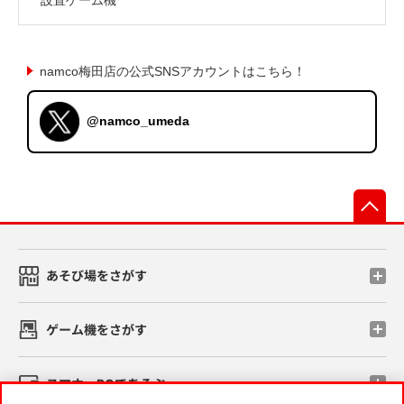
namco梅田店の公式SNSアカウントはこちら！
@namco_umeda
先
あそび場をさがす
ゲーム機をさがす
スマホ・PCであそぶ