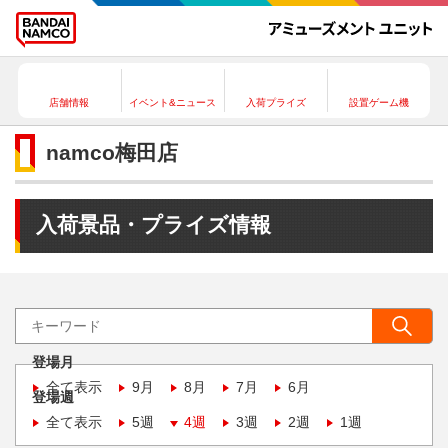
店舗情報
イベント&ニュース
入荷プライズ
設置ゲーム機
namco梅田店
入荷景品・プライズ情報
登場月
全て表示
9月
8月
7月
6月
登場週
全て表示
5週
4週
3週
2週
1週