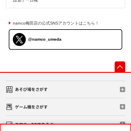
namco梅田店の公式SNSアカウントはこちら！
@namco_umeda
先
あそび場をさがす
ゲーム機をさがす
スマホ・PCであそぶ