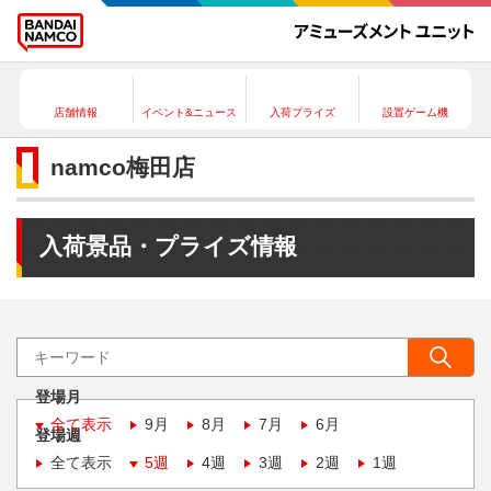
店舗情報
イベント&ニュース
入荷プライズ
設置ゲーム機
namco梅田店
入荷景品・プライズ情報
登場月
全て表示
9月
8月
7月
6月
登場週
全て表示
5週
4週
3週
2週
1週