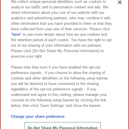
We collect unique personal identifiers such as cookies to
analyze our traffic and to personalize content and ads. We
イベント・キャンペーン
share information about your use of our website with our
analytics and advertising partners, who may combine it with
other information that you have provided to them or that they
have collected from your use of their services. Please click
"
here
" to see more details about how we use cookies and
関連会社
サステナビリティ
サイトポリシー
the retention period of each cookie. You have the right to opt
out of our sharing of your information with our partners.
プライバシーポリシー
ウェブアクセシビリティ方針と検証結果
Please click [Do Not Share My Personal Information] to
exercise your right.
お取引先さまとともに
食品のご提供について
カスタマーハラスメント対応方針
よくあるご質問・お問い合わせ
Please note that even if you have enabled the opt-out
preference signals , if you choose to allow the sharing of
cookies and other identifiers on the following setup banner,
you will be deemed to have consented to the sharing
regardless of the opt-out preference signals . If you
understand and agree to this setting, please manage your
consent on the following setup banner by clicking the link
below, then click 'Save Settings' and close the banner.
©Bandai Namco Amusement Inc.
©Bandai Namco Amusement Lab Inc.
Change your share preference
©Bandai Namco Experience Inc.
©HANAYASHIKI Co., Ltd. All Rights Reserved.
Do Not Share My Personal Information