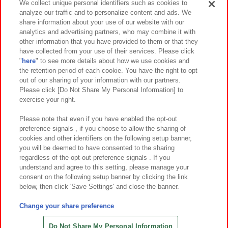
We collect unique personal identifiers such as cookies to
analyze our traffic and to personalize content and ads. We
イベント・キャンペーン
share information about your use of our website with our
analytics and advertising partners, who may combine it with
other information that you have provided to them or that they
have collected from your use of their services. Please click
"
here
" to see more details about how we use cookies and
関連会社
サステナビリティ
サイトポリシー
the retention period of each cookie. You have the right to opt
out of our sharing of your information with our partners.
プライバシーポリシー
ウェブアクセシビリティ方針と検証結果
Please click [Do Not Share My Personal Information] to
exercise your right.
お取引先さまとともに
食品のご提供について
カスタマーハラスメント対応方針
よくあるご質問・お問い合わせ
Please note that even if you have enabled the opt-out
preference signals , if you choose to allow the sharing of
cookies and other identifiers on the following setup banner,
you will be deemed to have consented to the sharing
regardless of the opt-out preference signals . If you
understand and agree to this setting, please manage your
consent on the following setup banner by clicking the link
below, then click 'Save Settings' and close the banner.
©Bandai Namco Amusement Inc.
©Bandai Namco Amusement Lab Inc.
Change your share preference
©Bandai Namco Experience Inc.
©HANAYASHIKI Co., Ltd. All Rights Reserved.
Do Not Share My Personal Information