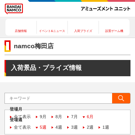
店舗情報
イベント&ニュース
入荷プライズ
設置ゲーム機
namco梅田店
入荷景品・プライズ情報
登場月
全て表示
9月
8月
7月
6月
登場週
全て表示
5週
4週
3週
2週
1週