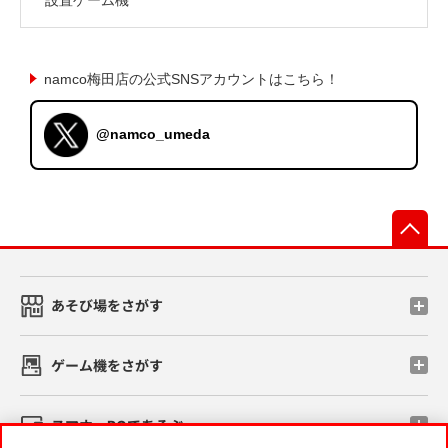
namco梅田店の公式SNSアカウントはこちら！
@namco_umeda
先
あそび場をさがす
ゲーム機をさがす
スマホ・PCであそぶ