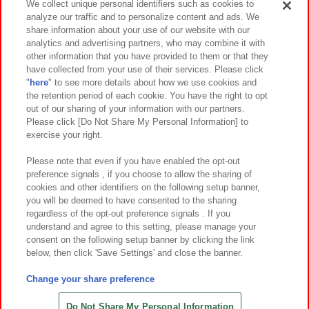
We collect unique personal identifiers such as cookies to
analyze our traffic and to personalize content and ads. We
イベント・キャンペーン
share information about your use of our website with our
analytics and advertising partners, who may combine it with
other information that you have provided to them or that they
have collected from your use of their services. Please click
"
here
" to see more details about how we use cookies and
関連会社
サステナビリティ
サイトポリシー
the retention period of each cookie. You have the right to opt
out of our sharing of your information with our partners.
プライバシーポリシー
ウェブアクセシビリティ方針と検証結果
Please click [Do Not Share My Personal Information] to
exercise your right.
お取引先さまとともに
食品のご提供について
カスタマーハラスメント対応方針
よくあるご質問・お問い合わせ
Please note that even if you have enabled the opt-out
preference signals , if you choose to allow the sharing of
cookies and other identifiers on the following setup banner,
you will be deemed to have consented to the sharing
regardless of the opt-out preference signals . If you
understand and agree to this setting, please manage your
consent on the following setup banner by clicking the link
below, then click 'Save Settings' and close the banner.
©Bandai Namco Amusement Inc.
©Bandai Namco Amusement Lab Inc.
Change your share preference
©Bandai Namco Experience Inc.
©HANAYASHIKI Co., Ltd. All Rights Reserved.
Do Not Share My Personal Information