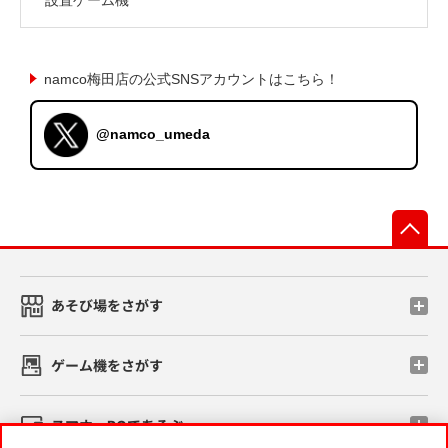
namco梅田店の公式SNSアカウントはこちら！
@namco_umeda
先
あそび場をさがす
ゲーム機をさがす
スマホ・PCであそぶ