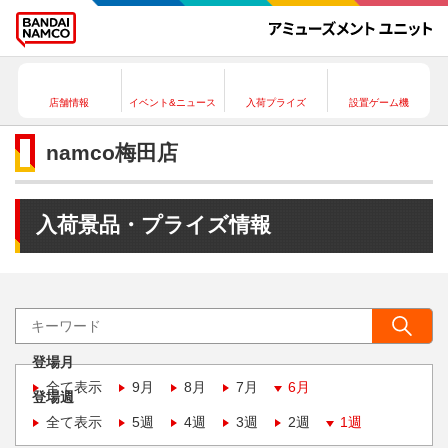
店舗情報
イベント&ニュース
入荷プライズ
設置ゲーム機
namco梅田店
入荷景品・プライズ情報
登場月
全て表示
9月
8月
7月
6月
登場週
全て表示
5週
4週
3週
2週
1週