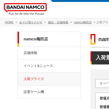
HOME
あそび場をさがす
施設・店舗検索
namco梅田店
入荷プラ
na
namco梅田店
店舗情報
入荷
イベント&ニュース
入荷プライズ
設置ゲーム機
登場
登場