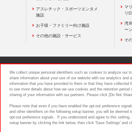
マ
アスレチック・スポーツエンタメ
リD
施設
湾
お子様・ファミリー向け施設
ーン
その他の施設・サービス
そ
関連会社
サステナビリティ
We collect unique personal identifiers such as cookies to analyze our t
share information about your use of our website with our analytics and 
information that you have provided to them or that they have collected f
食品のご提
to see more details about how we use cookies and the retention period o
sharing of your information with our partners. Please click [Do Not Shar
Please note that even if you have enabled the opt-out preference signals
and other identifiers on the following setup banner, you will be deemed 
opt-out preference signals . If you understand and agree to this setting
setup banner by clicking the link below, then click 'Save Settings' and c
©Bandai Namco Amusement Inc.
©Ba