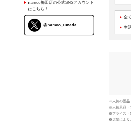
namco梅田店の公式SNSアカウント
はこちら！
全
@namco_umeda
生