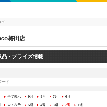
イズ
mco梅田店
景品・プライズ情報
月
全て表示
9月
8月
7月
6月
週
全て表示
5週
4週
3週
2週
1週