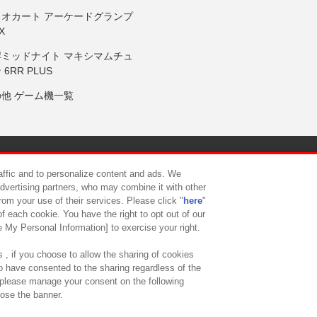
リオカート アーケードグランプ
X
岸ミッドナイト マキシマムチュ
 6RR PLUS
の他 ゲーム機一覧
サイトポリシー
プライバシーポリシー
ウェブアクセシビリティ方
raffic and to personalize content and ads. We
advertising partners, who may combine it with other
rom your use of their services. Please click "
here
"
供について
カスタマーハラスメント対応方針
よくあるご質問・
f each cookie. You have the right to opt out of our
e My Personal Information] to exercise your right.
 , if you choose to allow the sharing of cookies
to have consented to the sharing regardless of the
, please manage your consent on the following
lose the banner.
ndai Namco Amusement Lab Inc.
©Bandai Namco Experience Inc.
©HANAY