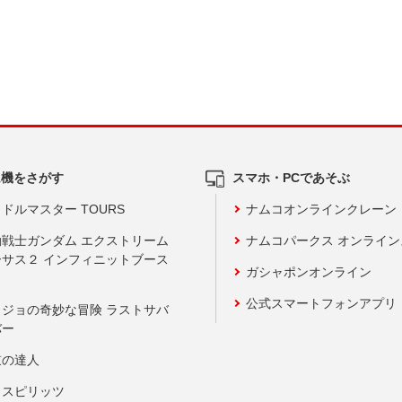
ム機をさがす
スマホ・PCであそぶ
ドルマスター TOURS
ナムコオンラインクレーン
動戦士ガンダム エクストリーム
ナムコパークス オンライ
ーサス２ インフィニットブース
ガシャポンオンライン
公式スマートフォンアプリ
ョジョの奇妙な冒険 ラストサバ
バー
鼓の達人
りスピリッツ