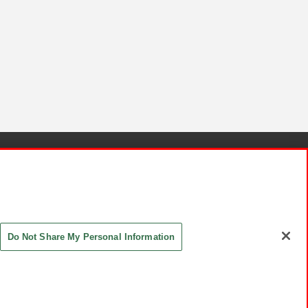
針と検証結果
お取引先さまとともに
お問い合わせ
Do Not Share My Personal Information
ASHIKI Co., Ltd. All Rights Reserved.