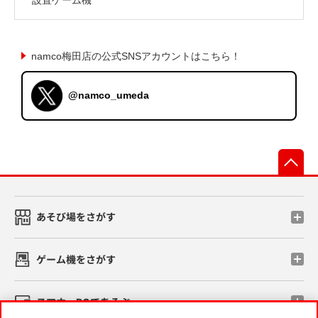
namco梅田店の公式SNSアカウントはこちら！
@namco_umeda
先
あそび場をさがす
ゲーム機をさがす
スマホ・PCであそぶ