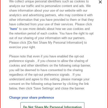
We collect unique personal identifiers such as cookies to
analyze our traffic and to personalize content and ads. We
イベント・キャンペーン
share information about your use of our website with our
analytics and advertising partners, who may combine it with
other information that you have provided to them or that they
have collected from your use of their services. Please click
"
here
" to see more details about how we use cookies and
関連会社
サステナビリティ
サイトポリシー
the retention period of each cookie. You have the right to opt
out of our sharing of your information with our partners.
プライバシーポリシー
ウェブアクセシビリティ方針と検証結果
Please click [Do Not Share My Personal Information] to
exercise your right.
お取引先さまとともに
食品のご提供について
カスタマーハラスメント対応方針
よくあるご質問・お問い合わせ
Please note that even if you have enabled the opt-out
preference signals , if you choose to allow the sharing of
cookies and other identifiers on the following setup banner,
you will be deemed to have consented to the sharing
regardless of the opt-out preference signals . If you
understand and agree to this setting, please manage your
consent on the following setup banner by clicking the link
below, then click 'Save Settings' and close the banner.
©Bandai Namco Amusement Inc.
©Bandai Namco Amusement Lab Inc.
Change your share preference
©Bandai Namco Experience Inc.
©HANAYASHIKI Co., Ltd. All Rights Reserved.
Do Not Share My Personal Information