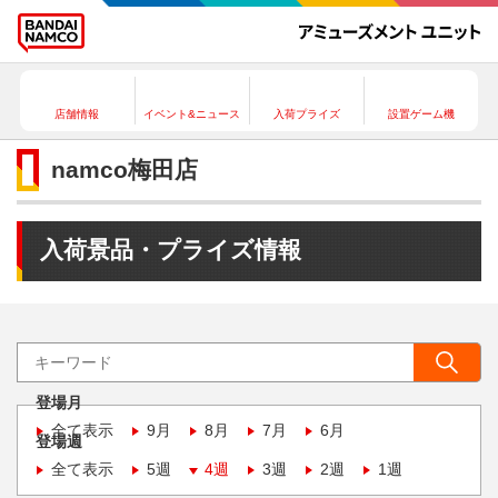
店舗情報
イベント&ニュース
入荷プライズ
設置ゲーム機
namco梅田店
入荷景品・プライズ情報
登場月
全て表示
9月
8月
7月
6月
登場週
全て表示
5週
4週
3週
2週
1週