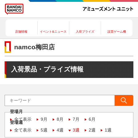
店舗情報
イベント&ニュース
入荷プライズ
設置ゲーム機
namco梅田店
入荷景品・プライズ情報
登場月
全て表示
9月
8月
7月
6月
登場週
全て表示
5週
4週
3週
2週
1週