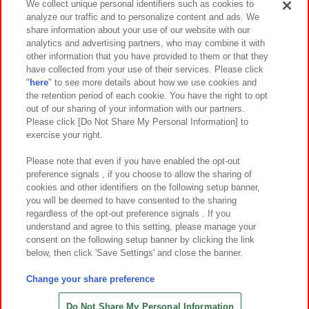
We collect unique personal identifiers such as cookies to
analyze our traffic and to personalize content and ads. We
イベント・キャンペーン
share information about your use of our website with our
analytics and advertising partners, who may combine it with
other information that you have provided to them or that they
have collected from your use of their services. Please click
"
here
" to see more details about how we use cookies and
関連会社
サステナビリティ
サイトポリシー
the retention period of each cookie. You have the right to opt
out of our sharing of your information with our partners.
プライバシーポリシー
ウェブアクセシビリティ方針と検証結果
Please click [Do Not Share My Personal Information] to
exercise your right.
お取引先さまとともに
食品のご提供について
カスタマーハラスメント対応方針
よくあるご質問・お問い合わせ
Please note that even if you have enabled the opt-out
preference signals , if you choose to allow the sharing of
cookies and other identifiers on the following setup banner,
you will be deemed to have consented to the sharing
regardless of the opt-out preference signals . If you
understand and agree to this setting, please manage your
consent on the following setup banner by clicking the link
below, then click 'Save Settings' and close the banner.
©Bandai Namco Amusement Inc.
©Bandai Namco Amusement Lab Inc.
Change your share preference
©Bandai Namco Experience Inc.
©HANAYASHIKI Co., Ltd. All Rights Reserved.
Do Not Share My Personal Information