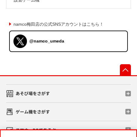
namco梅田店の公式SNSアカウントはこちら！
@namco_umeda
先
あそび場をさがす
ゲーム機をさがす
スマホ・PCであそぶ