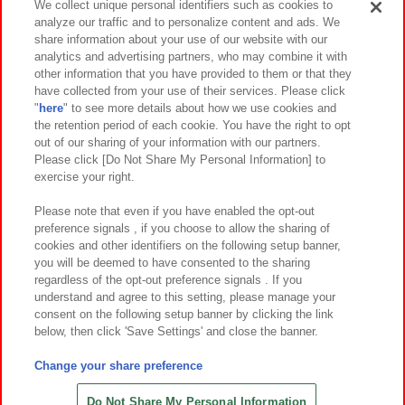
We collect unique personal identifiers such as cookies to
analyze our traffic and to personalize content and ads. We
イベント・キャンペーン
share information about your use of our website with our
analytics and advertising partners, who may combine it with
other information that you have provided to them or that they
have collected from your use of their services. Please click
"
here
" to see more details about how we use cookies and
関連会社
サステナビリティ
サイトポリシー
the retention period of each cookie. You have the right to opt
out of our sharing of your information with our partners.
プライバシーポリシー
ウェブアクセシビリティ方針と検証結果
Please click [Do Not Share My Personal Information] to
exercise your right.
お取引先さまとともに
食品のご提供について
カスタマーハラスメント対応方針
よくあるご質問・お問い合わせ
Please note that even if you have enabled the opt-out
preference signals , if you choose to allow the sharing of
cookies and other identifiers on the following setup banner,
you will be deemed to have consented to the sharing
regardless of the opt-out preference signals . If you
understand and agree to this setting, please manage your
consent on the following setup banner by clicking the link
below, then click 'Save Settings' and close the banner.
©Bandai Namco Amusement Inc.
©Bandai Namco Amusement Lab Inc.
Change your share preference
©Bandai Namco Experience Inc.
©HANAYASHIKI Co., Ltd. All Rights Reserved.
Do Not Share My Personal Information