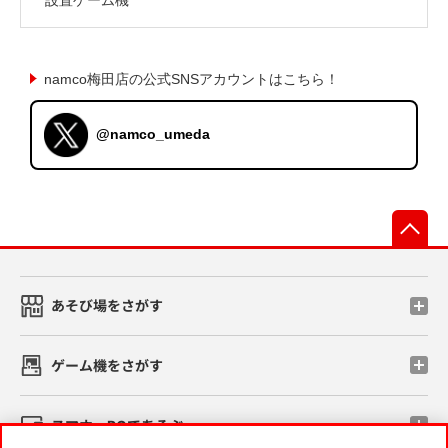
namco梅田店の公式SNSアカウントはこちら！
@namco_umeda
先
あそび場をさがす
ゲーム機をさがす
スマホ・PCであそぶ