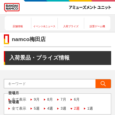
店舗情報
イベント&ニュース
入荷プライズ
設置ゲーム機
namco梅田店
入荷景品・プライズ情報
登場月
全て表示
9月
8月
7月
6月
登場週
全て表示
5週
4週
3週
2週
1週