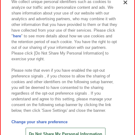
We collect unique personal identifiers such as cookies to
analyze our traffic and to personalize content and ads. We
イベント・キャンペーン
share information about your use of our website with our
analytics and advertising partners, who may combine it with
other information that you have provided to them or that they
have collected from your use of their services. Please click
"
here
" to see more details about how we use cookies and
関連会社
サステナビリティ
サイトポリシー
the retention period of each cookie. You have the right to opt
out of our sharing of your information with our partners.
プライバシーポリシー
ウェブアクセシビリティ方針と検証結果
Please click [Do Not Share My Personal Information] to
exercise your right.
お取引先さまとともに
食品のご提供について
カスタマーハラスメント対応方針
よくあるご質問・お問い合わせ
Please note that even if you have enabled the opt-out
preference signals , if you choose to allow the sharing of
cookies and other identifiers on the following setup banner,
you will be deemed to have consented to the sharing
regardless of the opt-out preference signals . If you
understand and agree to this setting, please manage your
consent on the following setup banner by clicking the link
below, then click 'Save Settings' and close the banner.
©Bandai Namco Amusement Inc.
©Bandai Namco Amusement Lab Inc.
Change your share preference
©Bandai Namco Experience Inc.
©HANAYASHIKI Co., Ltd. All Rights Reserved.
Do Not Share My Personal Information