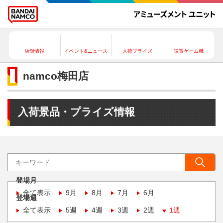
店舗情報
イベント&ニュース
入荷プライズ
設置ゲーム機
namco梅田店
入荷景品・プライズ情報
登場月
全て表示
9月
8月
7月
6月
登場週
全て表示
5週
4週
3週
2週
1週