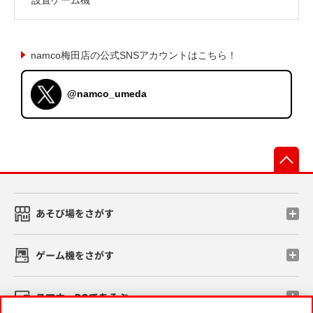
namco梅田店の公式SNSアカウントはこちら！
@namco_umeda
先
あそび場をさがす
ゲーム機をさがす
スマホ・PCであそぶ