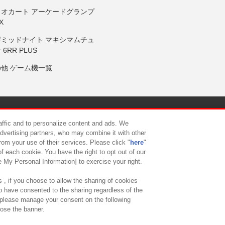
リオカート アーケードグランプ
X
岸ミッドナイト マキシマムチュ
 6RR PLUS
の他 ゲーム機一覧
サイトポリシー
プライバシーポリシー
ウェブアクセシビリティ方
raffic and to personalize content and ads. We
advertising partners, who may combine it with other
rom your use of their services. Please click "
here
"
供について
カスタマーハラスメント対応方針
よくあるご質問・
f each cookie. You have the right to opt out of our
e My Personal Information] to exercise your right.
 , if you choose to allow the sharing of cookies
to have consented to the sharing regardless of the
, please manage your consent on the following
lose the banner.
ndai Namco Amusement Lab Inc.
©Bandai Namco Experience Inc.
©HANAY