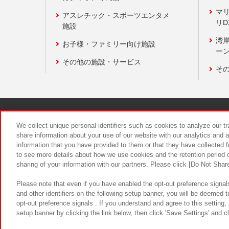
マ
アスレチック・スポーツエンタメ
リD
施設
湾
お子様・ファミリー向け施設
ーン
その他の施設・サービス
そ
関連会社
サステナビリティ
We collect unique personal identifiers such as cookies to analyze our t
share information about your use of our website with our analytics and 
information that you have provided to them or that they have collected f
食品のご提
to see more details about how we use cookies and the retention period o
sharing of your information with our partners. Please click [Do Not Shar
Please note that even if you have enabled the opt-out preference signals
and other identifiers on the following setup banner, you will be deemed 
opt-out preference signals . If you understand and agree to this setting
setup banner by clicking the link below, then click 'Save Settings' and c
©Bandai Namco Amusement Inc.
©Ba