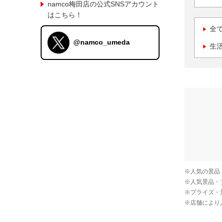
namco梅田店の公式SNSアカウント
はこちら！
全
@namco_umeda
生