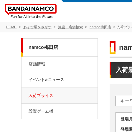
HOME
あそび場をさがす
施設・店舗検索
namco梅田店
入荷プラ
na
namco梅田店
店舗情報
入荷
イベント&ニュース
入荷プライズ
設置ゲーム機
登場
登場