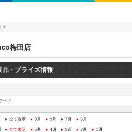
イズ
mco梅田店
景品・プライズ情報
月
全て表示
9月
8月
7月
6月
週
全て表示
5週
4週
3週
2週
1週