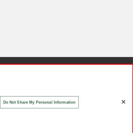
針と検証結果
お取引先さまとともに
お問い合わせ
Do Not Share My Personal Information
ASHIKI Co., Ltd. All Rights Reserved.