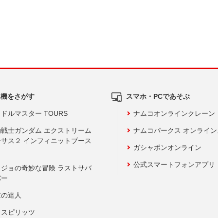
ム機をさがす
スマホ・PCであそぶ
ドルマスター TOURS
ナムコオンラインクレーン
動戦士ガンダム エクストリーム
ナムコパークス オンライ
ーサス２ インフィニットブース
ガシャポンオンライン
公式スマートフォンアプリ
ョジョの奇妙な冒険 ラストサバ
バー
鼓の達人
りスピリッツ