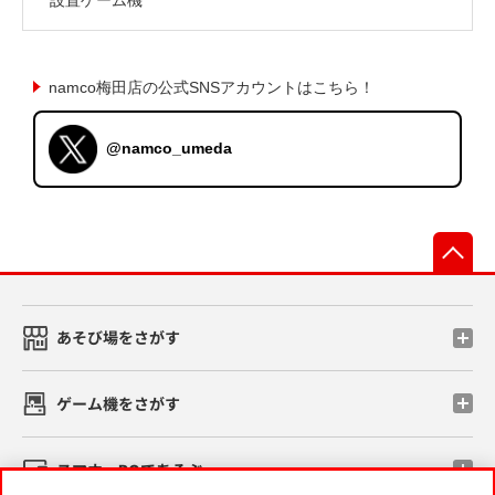
namco梅田店の公式SNSアカウントはこちら！
@namco_umeda
先
あそび場をさがす
ゲーム機をさがす
スマホ・PCであそぶ