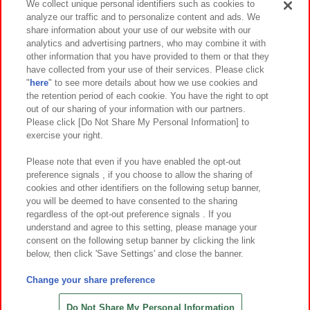
We collect unique personal identifiers such as cookies to
analyze our traffic and to personalize content and ads. We
イベント・キャンペーン
share information about your use of our website with our
analytics and advertising partners, who may combine it with
other information that you have provided to them or that they
have collected from your use of their services. Please click
"
here
" to see more details about how we use cookies and
関連会社
サステナビリティ
サイトポリシー
the retention period of each cookie. You have the right to opt
out of our sharing of your information with our partners.
プライバシーポリシー
ウェブアクセシビリティ方針と検証結果
Please click [Do Not Share My Personal Information] to
exercise your right.
お取引先さまとともに
食品のご提供について
カスタマーハラスメント対応方針
よくあるご質問・お問い合わせ
Please note that even if you have enabled the opt-out
preference signals , if you choose to allow the sharing of
cookies and other identifiers on the following setup banner,
you will be deemed to have consented to the sharing
regardless of the opt-out preference signals . If you
understand and agree to this setting, please manage your
consent on the following setup banner by clicking the link
below, then click 'Save Settings' and close the banner.
©Bandai Namco Amusement Inc.
©Bandai Namco Amusement Lab Inc.
Change your share preference
©Bandai Namco Experience Inc.
©HANAYASHIKI Co., Ltd. All Rights Reserved.
Do Not Share My Personal Information