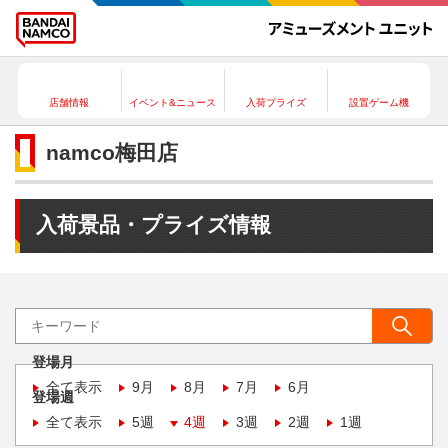
店舗情報
イベント&ニュース
入荷プライズ
設置ゲーム機
namco梅田店
入荷景品・プライズ情報
登場月
全て表示
9月
8月
7月
6月
登場週
全て表示
5週
4週
3週
2週
1週