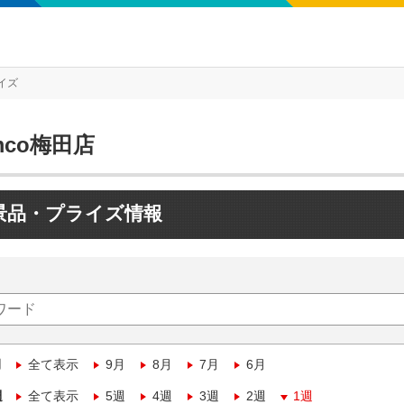
イズ
mco梅田店
景品・プライズ情報
月
全て表示
9月
8月
7月
6月
週
全て表示
5週
4週
3週
2週
1週