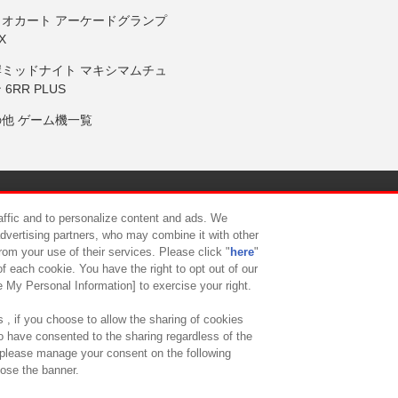
リオカート アーケードグランプ
X
岸ミッドナイト マキシマムチュ
 6RR PLUS
の他 ゲーム機一覧
サイトポリシー
プライバシーポリシー
ウェブアクセシビリティ方
raffic and to personalize content and ads. We
advertising partners, who may combine it with other
rom your use of their services. Please click "
here
"
供について
カスタマーハラスメント対応方針
よくあるご質問・
f each cookie. You have the right to opt out of our
e My Personal Information] to exercise your right.
 , if you choose to allow the sharing of cookies
to have consented to the sharing regardless of the
, please manage your consent on the following
lose the banner.
ndai Namco Amusement Lab Inc.
©Bandai Namco Experience Inc.
©HANAY