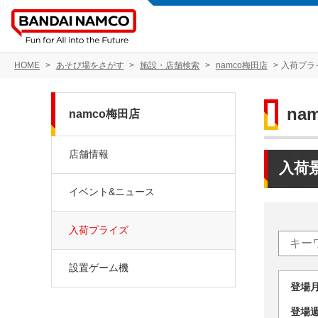
HOME
あそび場をさがす
施設・店舗検索
namco梅田店
入荷プラ
na
namco梅田店
店舗情報
入荷
イベント&ニュース
入荷プライズ
設置ゲーム機
登場
登場