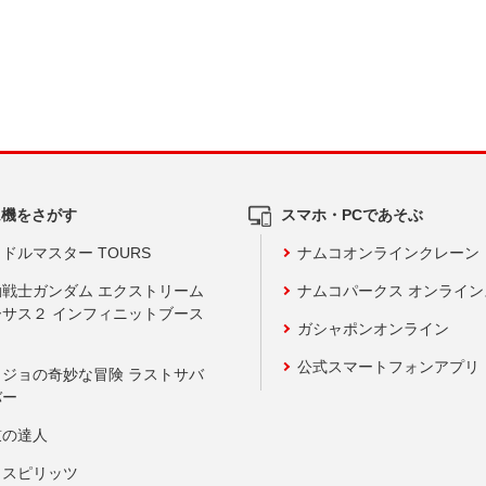
ム機をさがす
スマホ・PCであそぶ
ドルマスター TOURS
ナムコオンラインクレーン
動戦士ガンダム エクストリーム
ナムコパークス オンライ
ーサス２ インフィニットブース
ガシャポンオンライン
公式スマートフォンアプリ
ョジョの奇妙な冒険 ラストサバ
バー
鼓の達人
りスピリッツ