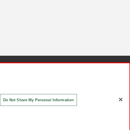
針と検証結果
お取引先さまとともに
お問い合わせ
Do Not Share My Personal Information
ASHIKI Co., Ltd. All Rights Reserved.