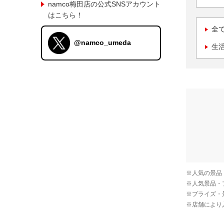
namco梅田店の公式SNSアカウント
はこちら！
全
@namco_umeda
生