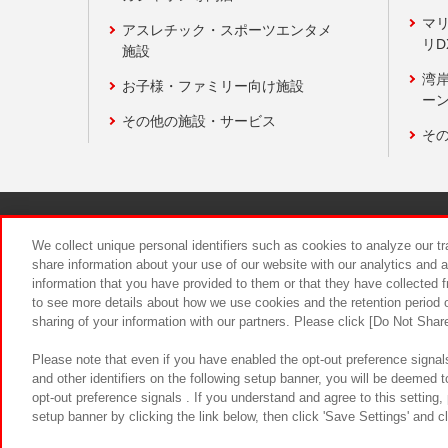
マ
アスレチック・スポーツエンタメ
リD
施設
湾
お子様・ファミリー向け施設
ーン
その他の施設・サービス
そ
関連会社
サステナビリティ
We collect unique personal identifiers such as cookies to analyze our t
share information about your use of our website with our analytics and 
information that you have provided to them or that they have collected f
食品のご提
to see more details about how we use cookies and the retention period o
sharing of your information with our partners. Please click [Do Not Shar
Please note that even if you have enabled the opt-out preference signals
and other identifiers on the following setup banner, you will be deemed 
opt-out preference signals . If you understand and agree to this setting
setup banner by clicking the link below, then click 'Save Settings' and c
©Bandai Namco Amusement Inc.
©Ba