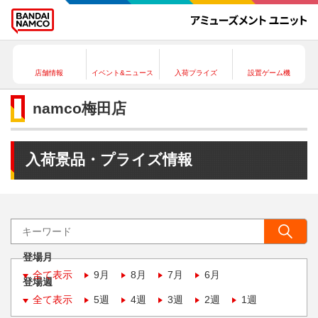
店舗情報
イベント&ニュース
入荷プライズ
設置ゲーム機
namco梅田店
入荷景品・プライズ情報
登場月
全て表示
9月
8月
7月
6月
登場週
全て表示
5週
4週
3週
2週
1週