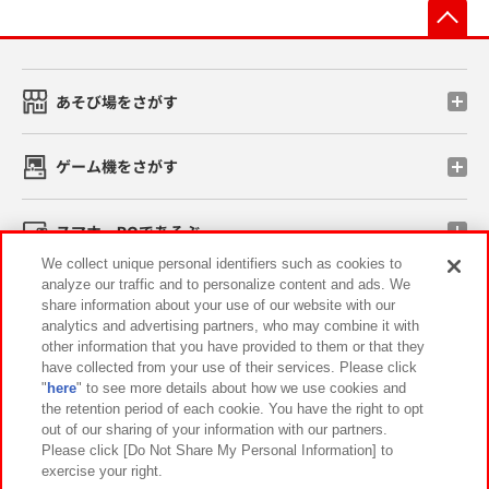
先
あそび場をさがす
ゲーム機をさがす
スマホ・PCであそぶ
We collect unique personal identifiers such as cookies to
analyze our traffic and to personalize content and ads. We
イベント・キャンペーン
share information about your use of our website with our
analytics and advertising partners, who may combine it with
other information that you have provided to them or that they
have collected from your use of their services. Please click
"
here
" to see more details about how we use cookies and
関連会社
サステナビリティ
サイトポリシー
the retention period of each cookie. You have the right to opt
out of our sharing of your information with our partners.
プライバシーポリシー
ウェブアクセシビリティ方針と検証結果
Please click [Do Not Share My Personal Information] to
exercise your right.
お取引先さまとともに
食品のご提供について