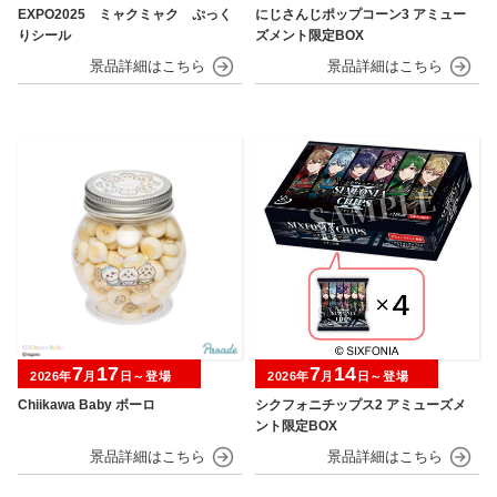
EXPO2025 ミャクミャク ぷっく
にじさんじポップコーン3 アミュー
りシール
ズメント限定BOX
7
17
7
14
2026年
月
日～登場
2026年
月
日～登場
Chiikawa Baby ボーロ
シクフォニチップス2 アミューズメ
ント限定BOX