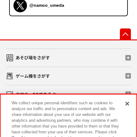
@namco_umeda
先
あそび場をさがす
ゲーム機をさがす
スマホ・PCであそぶ
We collect unique personal identifiers such as cookies to
analyze our traffic and to personalize content and ads. We
イベント・キャンペーン
share information about your use of our website with our
analytics and advertising partners, who may combine it with
other information that you have provided to them or that they
have collected from your use of their services. Please click