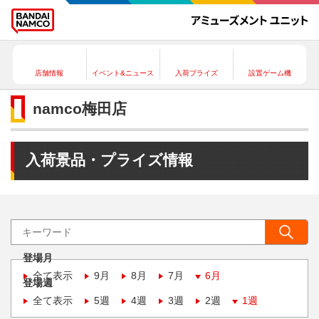
店舗情報
イベント&ニュース
入荷プライズ
設置ゲーム機
namco梅田店
入荷景品・プライズ情報
登場月
全て表示
9月
8月
7月
6月
登場週
全て表示
5週
4週
3週
2週
1週