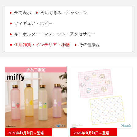
全て表示
ぬいぐるみ・クッション
フィギュア・ホビー
キーホルダー・マスコット・アクセサリー
生活雑貨・インテリア・小物
その他景品
6
5
6
5
2026年
月
日～登場
2026年
月
日～登場