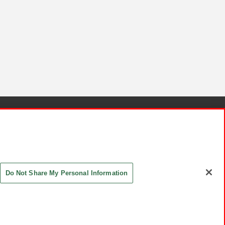
針と検証結果
お取引先さまとともに
お問い合わせ
Do Not Share My Personal Information
ASHIKI Co., Ltd. All Rights Reserved.