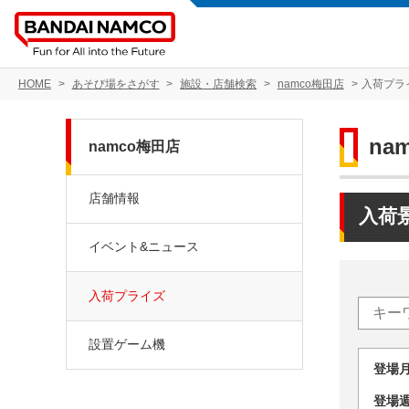
HOME
あそび場をさがす
施設・店舗検索
namco梅田店
入荷プラ
na
namco梅田店
店舗情報
入荷
イベント&ニュース
入荷プライズ
設置ゲーム機
登場
登場