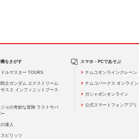
ム機をさがす
スマホ・PCであそぶ
ドルマスター TOURS
ナムコオンラインクレーン
動戦士ガンダム エクストリーム
ナムコパークス オンライ
ーサス２ インフィニットブース
ガシャポンオンライン
公式スマートフォンアプリ
ョジョの奇妙な冒険 ラストサバ
バー
鼓の達人
りスピリッツ