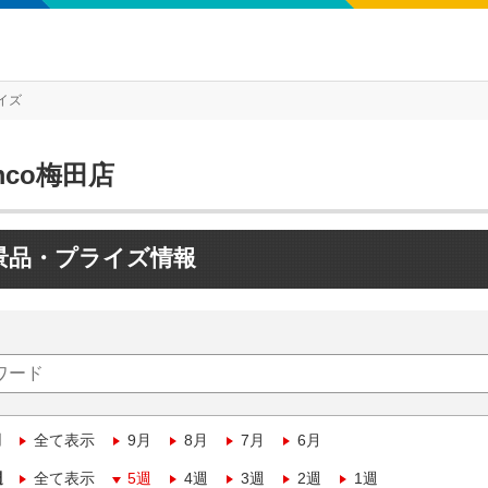
イズ
mco梅田店
景品・プライズ情報
月
全て表示
9月
8月
7月
6月
週
全て表示
5週
4週
3週
2週
1週