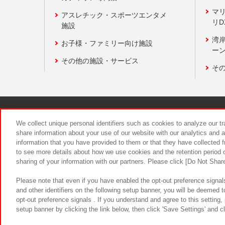
マ
アスレチック・スポーツエンタメ
リD
施設
湾
お子様・ファミリー向け施設
ーン
その他の施設・サービス
そ
関連会社
サステナビリティ
We collect unique personal identifiers such as cookies to analyze our t
share information about your use of our website with our analytics and 
information that you have provided to them or that they have collected f
食品のご提
to see more details about how we use cookies and the retention period o
sharing of your information with our partners. Please click [Do Not Shar
Please note that even if you have enabled the opt-out preference signals
and other identifiers on the following setup banner, you will be deemed 
opt-out preference signals . If you understand and agree to this setting
setup banner by clicking the link below, then click 'Save Settings' and c
©Bandai Namco Amusement Inc.
©Ba