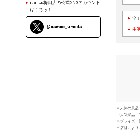
namco梅田店の公式SNSアカウント
はこちら！
全
@namco_umeda
生