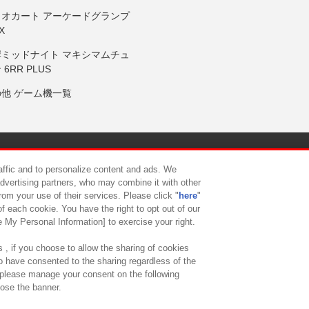
リオカート アーケードグランプ
X
岸ミッドナイト マキシマムチュ
 6RR PLUS
の他 ゲーム機一覧
サイトポリシー
プライバシーポリシー
ウェブアクセシビリティ方
raffic and to personalize content and ads. We
advertising partners, who may combine it with other
rom your use of their services. Please click "
here
"
供について
カスタマーハラスメント対応方針
よくあるご質問・
f each cookie. You have the right to opt out of our
e My Personal Information] to exercise your right.
 , if you choose to allow the sharing of cookies
to have consented to the sharing regardless of the
, please manage your consent on the following
lose the banner.
ndai Namco Amusement Lab Inc.
©Bandai Namco Experience Inc.
©HANAY