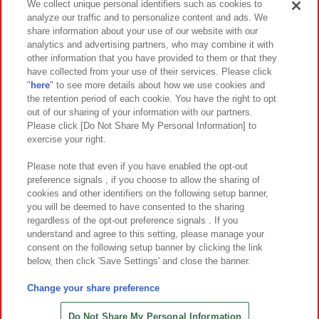
We collect unique personal identifiers such as cookies to
analyze our traffic and to personalize content and ads. We
イベント・キャンペーン
share information about your use of our website with our
analytics and advertising partners, who may combine it with
other information that you have provided to them or that they
have collected from your use of their services. Please click
"
here
" to see more details about how we use cookies and
関連会社
サステナビリティ
サイトポリシー
the retention period of each cookie. You have the right to opt
out of our sharing of your information with our partners.
プライバシーポリシー
ウェブアクセシビリティ方針と検証結果
Please click [Do Not Share My Personal Information] to
exercise your right.
お取引先さまとともに
食品のご提供について
カスタマーハラスメント対応方針
よくあるご質問・お問い合わせ
Please note that even if you have enabled the opt-out
preference signals , if you choose to allow the sharing of
cookies and other identifiers on the following setup banner,
you will be deemed to have consented to the sharing
regardless of the opt-out preference signals . If you
understand and agree to this setting, please manage your
consent on the following setup banner by clicking the link
below, then click 'Save Settings' and close the banner.
©Bandai Namco Amusement Inc.
©Bandai Namco Amusement Lab Inc.
Change your share preference
©Bandai Namco Experience Inc.
©HANAYASHIKI Co., Ltd. All Rights Reserved.
Do Not Share My Personal Information