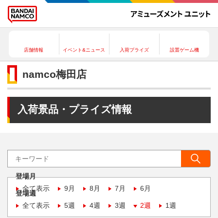
店舗情報
イベント&ニュース
入荷プライズ
設置ゲーム機
namco梅田店
入荷景品・プライズ情報
登場月
全て表示
9月
8月
7月
6月
登場週
全て表示
5週
4週
3週
2週
1週