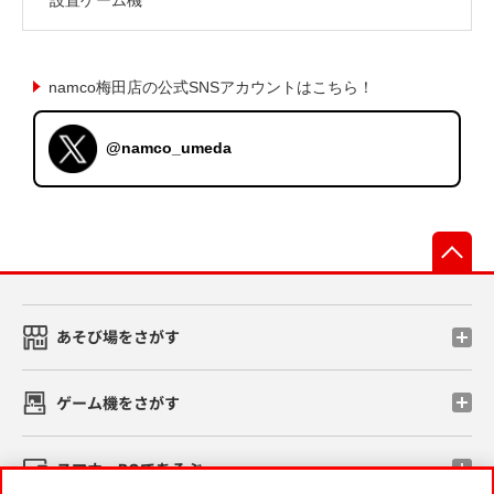
namco梅田店の公式SNSアカウントはこちら！
@namco_umeda
先
あそび場をさがす
ゲーム機をさがす
スマホ・PCであそぶ