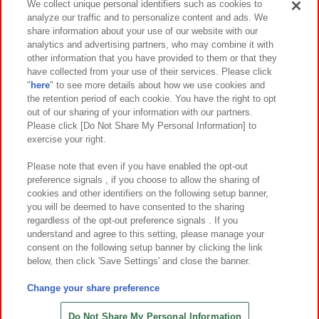
We collect unique personal identifiers such as cookies to
analyze our traffic and to personalize content and ads. We
イベント・キャンペーン
share information about your use of our website with our
analytics and advertising partners, who may combine it with
other information that you have provided to them or that they
have collected from your use of their services. Please click
"
here
" to see more details about how we use cookies and
関連会社
サステナビリティ
サイトポリシー
the retention period of each cookie. You have the right to opt
out of our sharing of your information with our partners.
プライバシーポリシー
ウェブアクセシビリティ方針と検証結果
Please click [Do Not Share My Personal Information] to
exercise your right.
お取引先さまとともに
食品のご提供について
カスタマーハラスメント対応方針
よくあるご質問・お問い合わせ
Please note that even if you have enabled the opt-out
preference signals , if you choose to allow the sharing of
cookies and other identifiers on the following setup banner,
you will be deemed to have consented to the sharing
regardless of the opt-out preference signals . If you
understand and agree to this setting, please manage your
consent on the following setup banner by clicking the link
below, then click 'Save Settings' and close the banner.
©Bandai Namco Amusement Inc.
©Bandai Namco Amusement Lab Inc.
Change your share preference
©Bandai Namco Experience Inc.
©HANAYASHIKI Co., Ltd. All Rights Reserved.
Do Not Share My Personal Information