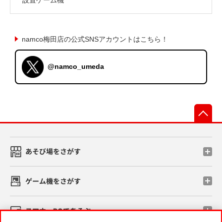
namco梅田店の公式SNSアカウントはこちら！
@namco_umeda
先
あそび場をさがす
ゲーム機をさがす
スマホ・PCであそぶ