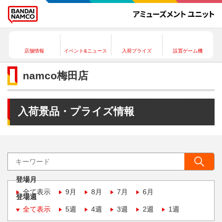
店舗情報
イベント&ニュース
入荷プライズ
設置ゲーム機
namco梅田店
入荷景品・プライズ情報
登場月
全て表示
9月
8月
7月
6月
登場週
全て表示
5週
4週
3週
2週
1週