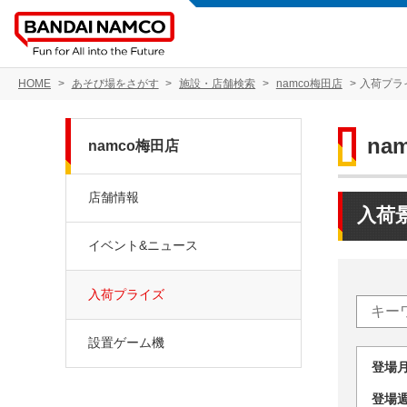
HOME
あそび場をさがす
施設・店舗検索
namco梅田店
入荷プラ
na
namco梅田店
店舗情報
入荷
イベント&ニュース
入荷プライズ
設置ゲーム機
登場
登場