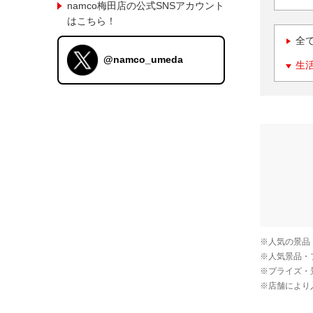
namco梅田店の公式SNSアカウント
はこちら！
全
@namco_umeda
生