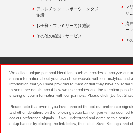
マ
アスレチック・スポーツエンタメ
リD
施設
湾
お子様・ファミリー向け施設
ーン
その他の施設・サービス
そ
関連会社
サステナビリティ
We collect unique personal identifiers such as cookies to analyze our t
share information about your use of our website with our analytics and 
information that you have provided to them or that they have collected f
食品のご提
to see more details about how we use cookies and the retention period o
sharing of your information with our partners. Please click [Do Not Shar
Please note that even if you have enabled the opt-out preference signals
and other identifiers on the following setup banner, you will be deemed 
opt-out preference signals . If you understand and agree to this setting
setup banner by clicking the link below, then click 'Save Settings' and c
©Bandai Namco Amusement Inc.
©Ba