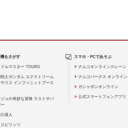
ム機をさがす
スマホ・PCであそぶ
ドルマスター TOURS
ナムコオンラインクレーン
動戦士ガンダム エクストリーム
ナムコパークス オンライ
ーサス２ インフィニットブース
ガシャポンオンライン
公式スマートフォンアプリ
ョジョの奇妙な冒険 ラストサバ
バー
鼓の達人
りスピリッツ