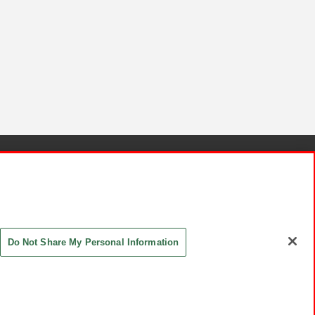
針と検証結果
お取引先さまとともに
お問い合わせ
Do Not Share My Personal Information
ASHIKI Co., Ltd. All Rights Reserved.