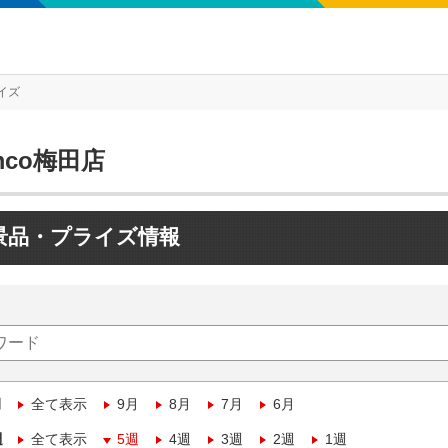
イズ
mco梅田店
景品・プライズ情報
月
全て表示
9月
8月
7月
6月
週
全て表示
5週
4週
3週
2週
1週