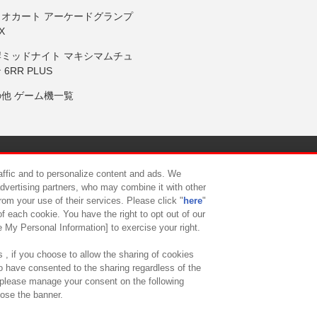
リオカート アーケードグランプ
X
岸ミッドナイト マキシマムチュ
 6RR PLUS
の他 ゲーム機一覧
サイトポリシー
プライバシーポリシー
ウェブアクセシビリティ方
raffic and to personalize content and ads. We
advertising partners, who may combine it with other
rom your use of their services. Please click "
here
"
供について
カスタマーハラスメント対応方針
よくあるご質問・
f each cookie. You have the right to opt out of our
e My Personal Information] to exercise your right.
 , if you choose to allow the sharing of cookies
to have consented to the sharing regardless of the
, please manage your consent on the following
lose the banner.
ndai Namco Amusement Lab Inc.
©Bandai Namco Experience Inc.
©HANAY