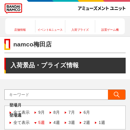
店舗情報
イベント&ニュース
入荷プライズ
設置ゲーム機
namco梅田店
入荷景品・プライズ情報
登場月
全て表示
9月
8月
7月
6月
登場週
全て表示
5週
4週
3週
2週
1週