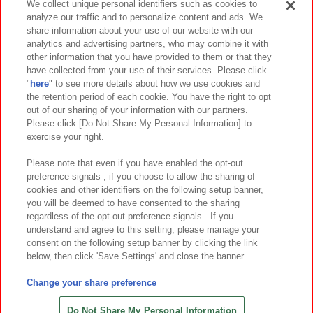
We collect unique personal identifiers such as cookies to
analyze our traffic and to personalize content and ads. We
イベント・キャンペーン
share information about your use of our website with our
analytics and advertising partners, who may combine it with
other information that you have provided to them or that they
have collected from your use of their services. Please click
"
here
" to see more details about how we use cookies and
関連会社
サステナビリティ
サイトポリシー
the retention period of each cookie. You have the right to opt
out of our sharing of your information with our partners.
プライバシーポリシー
ウェブアクセシビリティ方針と検証結果
Please click [Do Not Share My Personal Information] to
exercise your right.
お取引先さまとともに
食品のご提供について
カスタマーハラスメント対応方針
よくあるご質問・お問い合わせ
Please note that even if you have enabled the opt-out
preference signals , if you choose to allow the sharing of
cookies and other identifiers on the following setup banner,
you will be deemed to have consented to the sharing
regardless of the opt-out preference signals . If you
understand and agree to this setting, please manage your
consent on the following setup banner by clicking the link
below, then click 'Save Settings' and close the banner.
©Bandai Namco Amusement Inc.
©Bandai Namco Amusement Lab Inc.
Change your share preference
©Bandai Namco Experience Inc.
©HANAYASHIKI Co., Ltd. All Rights Reserved.
Do Not Share My Personal Information