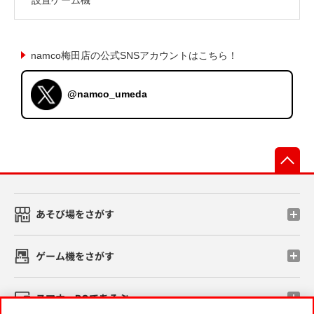
namco梅田店の公式SNSアカウントはこちら！
@namco_umeda
先
あそび場をさがす
ゲーム機をさがす
スマホ・PCであそぶ