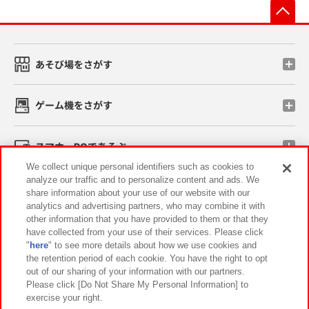
先
あそび場をさがす
ゲーム機をさがす
スマホ・PCであそぶ
We collect unique personal identifiers such as cookies to
analyze our traffic and to personalize content and ads. We
イベント・キャンペーン
share information about your use of our website with our
analytics and advertising partners, who may combine it with
other information that you have provided to them or that they
have collected from your use of their services. Please click
"
here
" to see more details about how we use cookies and
関連会社
サステナビリティ
サイトポリシー
the retention period of each cookie. You have the right to opt
out of our sharing of your information with our partners.
プライバシーポリシー
ウェブアクセシビリティ方針と検証結果
Please click [Do Not Share My Personal Information] to
exercise your right.
お取引先さまとともに
食品のご提供について