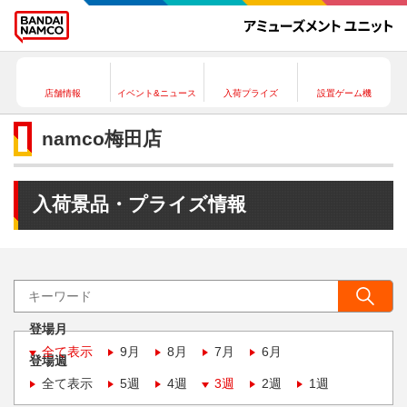
店舗情報
イベント&ニュース
入荷プライズ
設置ゲーム機
namco梅田店
入荷景品・プライズ情報
登場月
全て表示
9月
8月
7月
6月
登場週
全て表示
5週
4週
3週
2週
1週