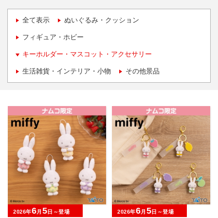
全て表示
ぬいぐるみ・クッション
フィギュア・ホビー
キーホルダー・マスコット・アクセサリー
生活雑貨・インテリア・小物
その他景品
6
5
6
5
2026年
月
日～登場
2026年
月
日～登場