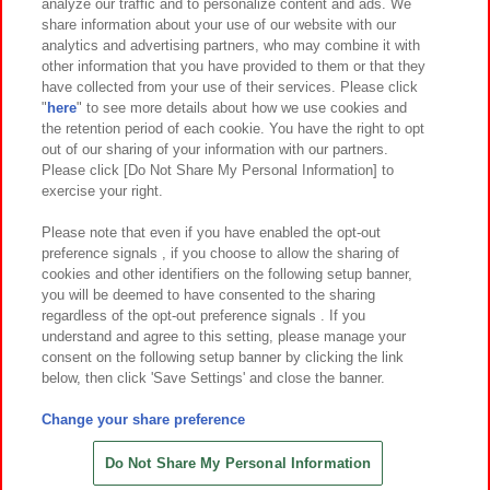
analyze our traffic and to personalize content and ads. We
イベント・キャンペーン
share information about your use of our website with our
analytics and advertising partners, who may combine it with
other information that you have provided to them or that they
have collected from your use of their services. Please click
"
here
" to see more details about how we use cookies and
関連会社
サステナビリティ
サイトポリシー
the retention period of each cookie. You have the right to opt
out of our sharing of your information with our partners.
プライバシーポリシー
ウェブアクセシビリティ方針と検証結果
Please click [Do Not Share My Personal Information] to
exercise your right.
お取引先さまとともに
食品のご提供について
カスタマーハラスメント対応方針
よくあるご質問・お問い合わせ
Please note that even if you have enabled the opt-out
preference signals , if you choose to allow the sharing of
cookies and other identifiers on the following setup banner,
you will be deemed to have consented to the sharing
regardless of the opt-out preference signals . If you
understand and agree to this setting, please manage your
consent on the following setup banner by clicking the link
below, then click 'Save Settings' and close the banner.
©Bandai Namco Amusement Inc.
©Bandai Namco Amusement Lab Inc.
Change your share preference
©Bandai Namco Experience Inc.
©HANAYASHIKI Co., Ltd. All Rights Reserved.
Do Not Share My Personal Information