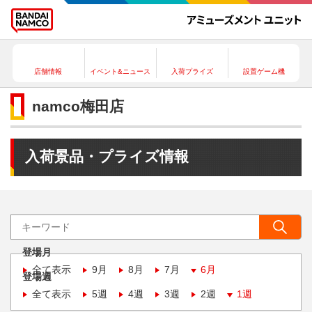
店舗情報
イベント&ニュース
入荷プライズ
設置ゲーム機
namco梅田店
入荷景品・プライズ情報
登場月
全て表示
9月
8月
7月
6月
登場週
全て表示
5週
4週
3週
2週
1週