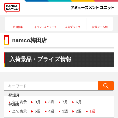
店舗情報
イベント&ニュース
入荷プライズ
設置ゲーム機
namco梅田店
入荷景品・プライズ情報
登場月
全て表示
9月
8月
7月
6月
登場週
全て表示
5週
4週
3週
2週
1週