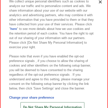
We collect unique personal identifiers such as cookies to
analyze our traffic and to personalize content and ads. We
イベント・キャンペーン
share information about your use of our website with our
analytics and advertising partners, who may combine it with
other information that you have provided to them or that they
have collected from your use of their services. Please click
"
here
" to see more details about how we use cookies and
関連会社
サステナビリティ
サイトポリシー
the retention period of each cookie. You have the right to opt
out of our sharing of your information with our partners.
プライバシーポリシー
ウェブアクセシビリティ方針と検証結果
Please click [Do Not Share My Personal Information] to
exercise your right.
お取引先さまとともに
食品のご提供について
カスタマーハラスメント対応方針
よくあるご質問・お問い合わせ
Please note that even if you have enabled the opt-out
preference signals , if you choose to allow the sharing of
cookies and other identifiers on the following setup banner,
you will be deemed to have consented to the sharing
regardless of the opt-out preference signals . If you
understand and agree to this setting, please manage your
consent on the following setup banner by clicking the link
below, then click 'Save Settings' and close the banner.
©Bandai Namco Amusement Inc.
©Bandai Namco Amusement Lab Inc.
Change your share preference
©Bandai Namco Experience Inc.
©HANAYASHIKI Co., Ltd. All Rights Reserved.
Do Not Share My Personal Information