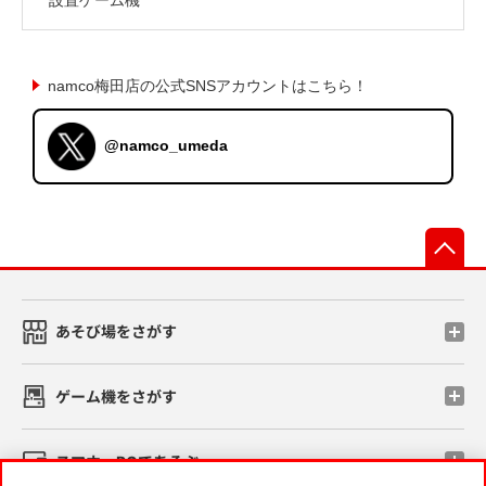
namco梅田店の公式SNSアカウントはこちら！
@namco_umeda
先
あそび場をさがす
ゲーム機をさがす
スマホ・PCであそぶ