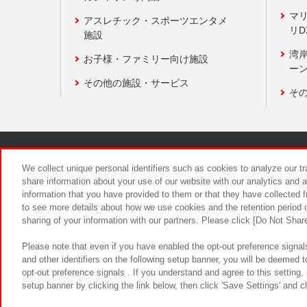
マ
アスレチック・スポーツエンタメ
リD
施設
湾
お子様・ファミリー向け施設
ーン
その他の施設・サービス
そ
関連会社
サステナビリティ
We collect unique personal identifiers such as cookies to analyze our t
share information about your use of our website with our analytics and 
information that you have provided to them or that they have collected f
食品のご提
to see more details about how we use cookies and the retention period o
sharing of your information with our partners. Please click [Do Not Shar
Please note that even if you have enabled the opt-out preference signals
and other identifiers on the following setup banner, you will be deemed 
opt-out preference signals . If you understand and agree to this setting
setup banner by clicking the link below, then click 'Save Settings' and c
©Bandai Namco Amusement Inc.
©Ba