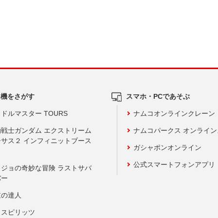
ム機をさがす
スマホ・PCであそぶ
ドルマスター TOURS
ナムコオンラインクレーン
動戦士ガンダム エクストリーム
ナムコパークス オンライ
ーサス２ インフィニットブース
ガシャポンオンライン
公式スマートフォンアプリ
ョジョの奇妙な冒険 ラストサバ
バー
鼓の達人
りスピリッツ