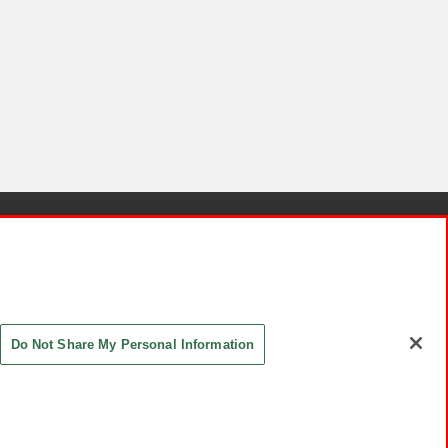
針と検証結果
お取引先さまとともに
お問い合わせ
Do Not Share My Personal Information
ASHIKI Co., Ltd. All Rights Reserved.