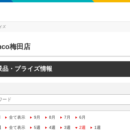
イズ
mco梅田店
景品・プライズ情報
月
全て表示
9月
8月
7月
6月
週
全て表示
5週
4週
3週
2週
1週