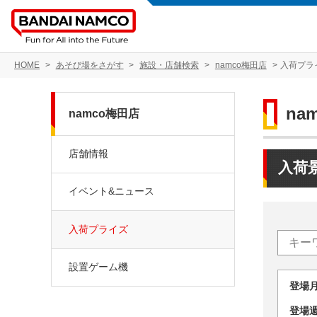
HOME
あそび場をさがす
施設・店舗検索
namco梅田店
入荷プラ
na
namco梅田店
店舗情報
入荷
イベント&ニュース
入荷プライズ
設置ゲーム機
登場
登場