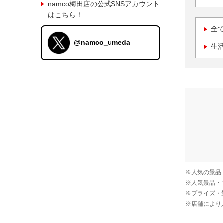
namco梅田店の公式SNSアカウント
はこちら！
全
@namco_umeda
生