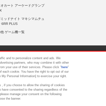
リオカート アーケードグランプ
X
岸ミッドナイト マキシマムチュ
 6RR PLUS
の他 ゲーム機一覧
サイトポリシー
プライバシーポリシー
ウェブアクセシビリティ方
raffic and to personalize content and ads. We
advertising partners, who may combine it with other
rom your use of their services. Please click "
here
"
供について
カスタマーハラスメント対応方針
よくあるご質問・
f each cookie. You have the right to opt out of our
e My Personal Information] to exercise your right.
 , if you choose to allow the sharing of cookies
to have consented to the sharing regardless of the
, please manage your consent on the following
lose the banner.
ndai Namco Amusement Lab Inc.
©Bandai Namco Experience Inc.
©HANAY