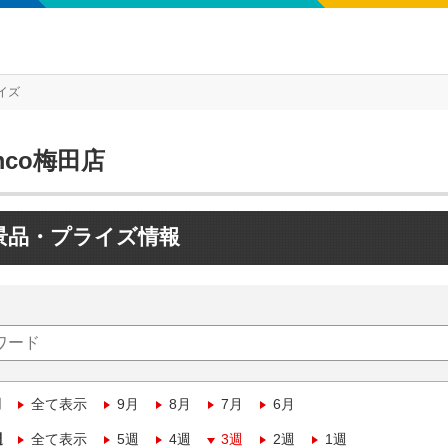
イズ
mco梅田店
景品・プライズ情報
月
全て表示
9月
8月
7月
6月
週
全て表示
5週
4週
3週
2週
1週