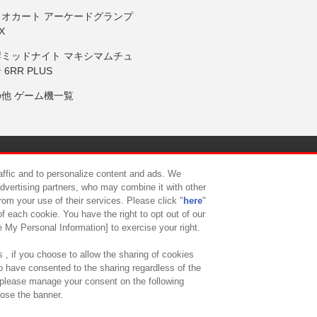
リオカート アーケードグランプ
X
岸ミッドナイト マキシマムチュ
 6RR PLUS
の他 ゲーム機一覧
サイトポリシー
プライバシーポリシー
ウェブアクセシビリティ方
raffic and to personalize content and ads. We
advertising partners, who may combine it with other
rom your use of their services. Please click "
here
"
供について
カスタマーハラスメント対応方針
よくあるご質問・
f each cookie. You have the right to opt out of our
e My Personal Information] to exercise your right.
 , if you choose to allow the sharing of cookies
to have consented to the sharing regardless of the
, please manage your consent on the following
lose the banner.
ndai Namco Amusement Lab Inc.
©Bandai Namco Experience Inc.
©HANAY