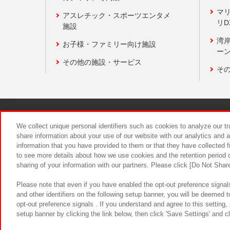
マ
アスレチック・スポーツエンタメ
リD
施設
湾
お子様・ファミリー向け施設
ーン
その他の施設・サービス
そ
関連会社
サステナビリティ
We collect unique personal identifiers such as cookies to analyze our t
share information about your use of our website with our analytics and 
information that you have provided to them or that they have collected f
食品のご提
to see more details about how we use cookies and the retention period o
sharing of your information with our partners. Please click [Do Not Shar
Please note that even if you have enabled the opt-out preference signals
and other identifiers on the following setup banner, you will be deemed 
opt-out preference signals . If you understand and agree to this setting
setup banner by clicking the link below, then click 'Save Settings' and c
©Bandai Namco Amusement Inc.
©Ba