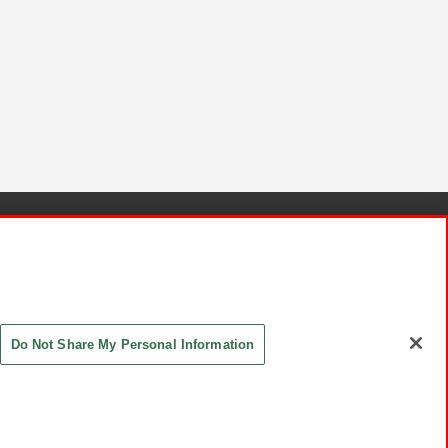
針と検証結果
お取引先さまとともに
お問い合わせ
Do Not Share My Personal Information
ASHIKI Co., Ltd. All Rights Reserved.