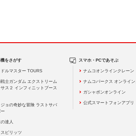
ム機をさがす
スマホ・PCであそぶ
ドルマスター TOURS
ナムコオンラインクレーン
動戦士ガンダム エクストリーム
ナムコパークス オンライ
ーサス２ インフィニットブース
ガシャポンオンライン
公式スマートフォンアプリ
ョジョの奇妙な冒険 ラストサバ
バー
鼓の達人
りスピリッツ