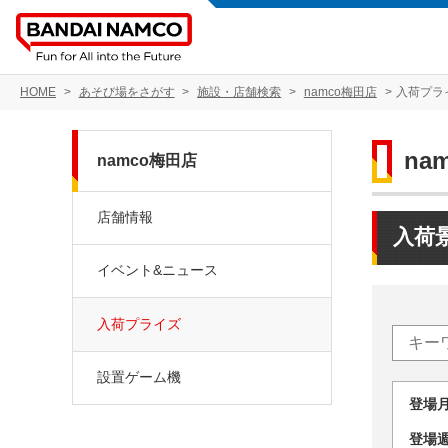
HOME
あそび場をさがす
施設・店舗検索
namco梅田店
入荷プラ
na
namco梅田店
店舗情報
入荷
イベント&ニュース
入荷プライズ
設置ゲーム機
登場
登場