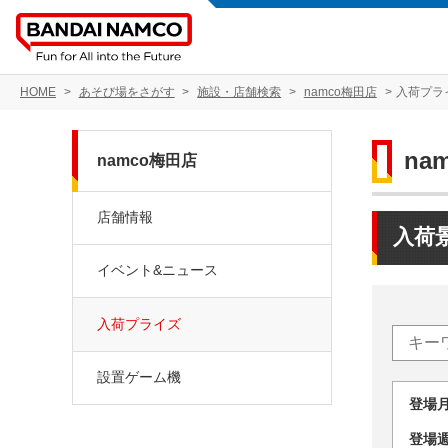
HOME
あそび場をさがす
施設・店舗検索
namco梅田店
入荷プラ
na
namco梅田店
店舗情報
入荷
イベント&ニュース
入荷プライズ
設置ゲーム機
登場
登場