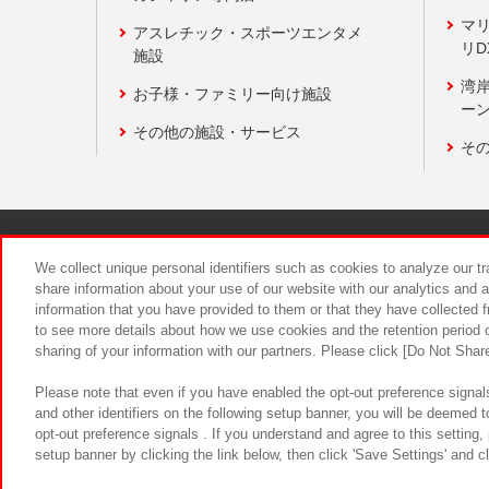
マ
アスレチック・スポーツエンタメ
リD
施設
湾
お子様・ファミリー向け施設
ーン
その他の施設・サービス
そ
関連会社
サステナビリティ
We collect unique personal identifiers such as cookies to analyze our t
share information about your use of our website with our analytics and 
information that you have provided to them or that they have collected f
食品のご提
to see more details about how we use cookies and the retention period o
sharing of your information with our partners. Please click [Do Not Shar
Please note that even if you have enabled the opt-out preference signals
and other identifiers on the following setup banner, you will be deemed 
opt-out preference signals . If you understand and agree to this setting
setup banner by clicking the link below, then click 'Save Settings' and c
©Bandai Namco Amusement Inc.
©Ba