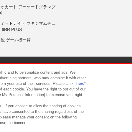
リオカート アーケードグランプ
X
岸ミッドナイト マキシマムチュ
 6RR PLUS
の他 ゲーム機一覧
サイトポリシー
プライバシーポリシー
ウェブアクセシビリティ方
raffic and to personalize content and ads. We
advertising partners, who may combine it with other
rom your use of their services. Please click "
here
"
供について
カスタマーハラスメント対応方針
よくあるご質問・
f each cookie. You have the right to opt out of our
e My Personal Information] to exercise your right.
 , if you choose to allow the sharing of cookies
to have consented to the sharing regardless of the
, please manage your consent on the following
lose the banner.
ndai Namco Amusement Lab Inc.
©Bandai Namco Experience Inc.
©HANAY