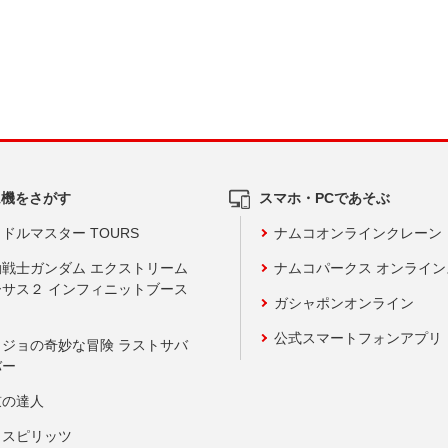
ム機をさがす
スマホ・PCであそぶ
ドルマスター TOURS
ナムコオンラインクレーン
動戦士ガンダム エクストリーム
ナムコパークス オンライ
ーサス２ インフィニットブース
ガシャポンオンライン
公式スマートフォンアプリ
ョジョの奇妙な冒険 ラストサバ
バー
鼓の達人
りスピリッツ