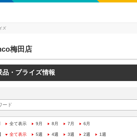
イズ
mco梅田店
景品・プライズ情報
月
全て表示
9月
8月
7月
6月
週
全て表示
5週
4週
3週
2週
1週