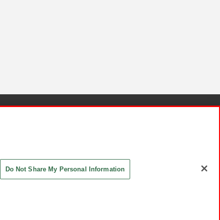
針と検証結果
お取引先さまとともに
お問い合わせ
Do Not Share My Personal Information
ASHIKI Co., Ltd. All Rights Reserved.