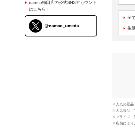
namco梅田店の公式SNSアカウント
はこちら！
全
@namco_umeda
生