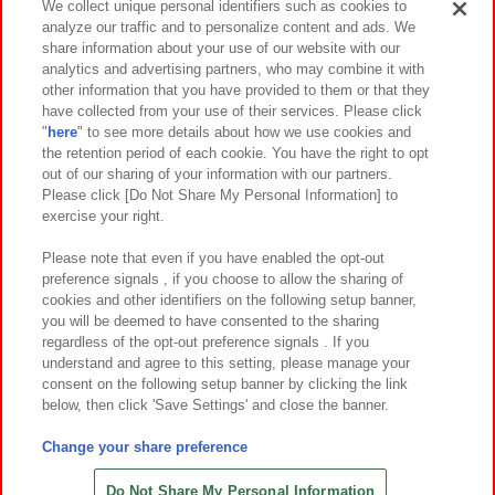
We collect unique personal identifiers such as cookies to
analyze our traffic and to personalize content and ads. We
イベント・キャンペーン
share information about your use of our website with our
analytics and advertising partners, who may combine it with
other information that you have provided to them or that they
have collected from your use of their services. Please click
"
here
" to see more details about how we use cookies and
関連会社
サステナビリティ
サイトポリシー
the retention period of each cookie. You have the right to opt
out of our sharing of your information with our partners.
プライバシーポリシー
ウェブアクセシビリティ方針と検証結果
Please click [Do Not Share My Personal Information] to
exercise your right.
お取引先さまとともに
食品のご提供について
カスタマーハラスメント対応方針
よくあるご質問・お問い合わせ
Please note that even if you have enabled the opt-out
preference signals , if you choose to allow the sharing of
cookies and other identifiers on the following setup banner,
you will be deemed to have consented to the sharing
regardless of the opt-out preference signals . If you
understand and agree to this setting, please manage your
consent on the following setup banner by clicking the link
below, then click 'Save Settings' and close the banner.
©Bandai Namco Amusement Inc.
©Bandai Namco Amusement Lab Inc.
Change your share preference
©Bandai Namco Experience Inc.
©HANAYASHIKI Co., Ltd. All Rights Reserved.
Do Not Share My Personal Information