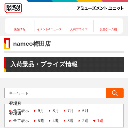
店舗情報
イベント&ニュース
入荷プライズ
設置ゲーム機
namco梅田店
入荷景品・プライズ情報
登場月
全て表示
9月
8月
7月
6月
登場週
全て表示
5週
4週
3週
2週
1週