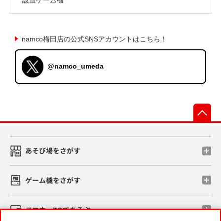
namco梅田店の公式SNSアカウントはこちら！
@namco_umeda
先
あそび場をさがす
ゲーム機をさがす
スマホ・PCであそぶ