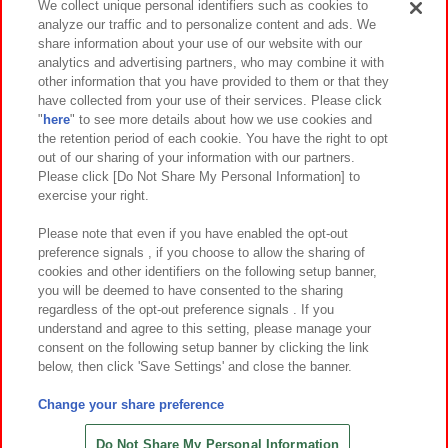
We collect unique personal identifiers such as cookies to
analyze our traffic and to personalize content and ads. We
イベント・キャンペーン
share information about your use of our website with our
analytics and advertising partners, who may combine it with
other information that you have provided to them or that they
have collected from your use of their services. Please click
"
here
" to see more details about how we use cookies and
関連会社
サステナビリティ
サイトポリシー
the retention period of each cookie. You have the right to opt
out of our sharing of your information with our partners.
プライバシーポリシー
ウェブアクセシビリティ方針と検証結果
Please click [Do Not Share My Personal Information] to
exercise your right.
お取引先さまとともに
食品のご提供について
カスタマーハラスメント対応方針
よくあるご質問・お問い合わせ
Please note that even if you have enabled the opt-out
preference signals , if you choose to allow the sharing of
cookies and other identifiers on the following setup banner,
you will be deemed to have consented to the sharing
regardless of the opt-out preference signals . If you
understand and agree to this setting, please manage your
consent on the following setup banner by clicking the link
below, then click 'Save Settings' and close the banner.
©Bandai Namco Amusement Inc.
©Bandai Namco Amusement Lab Inc.
Change your share preference
©Bandai Namco Experience Inc.
©HANAYASHIKI Co., Ltd. All Rights Reserved.
Do Not Share My Personal Information