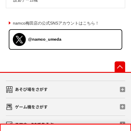
namco梅田店の公式SNSアカウントはこちら！
@namco_umeda
先
あそび場をさがす
ゲーム機をさがす
スマホ・PCであそぶ