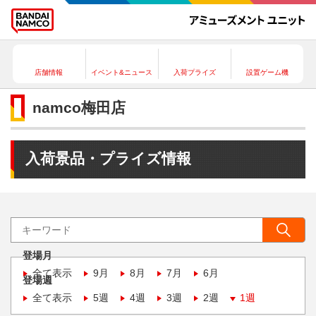
店舗情報
イベント&ニュース
入荷プライズ
設置ゲーム機
namco梅田店
入荷景品・プライズ情報
登場月
全て表示
9月
8月
7月
6月
登場週
全て表示
5週
4週
3週
2週
1週