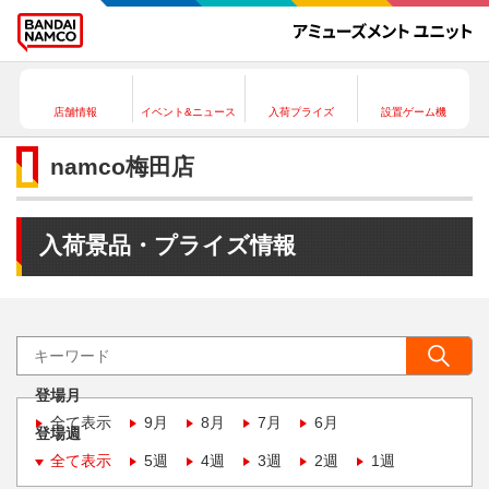
店舗情報
イベント&ニュース
入荷プライズ
設置ゲーム機
namco梅田店
入荷景品・プライズ情報
登場月
全て表示
9月
8月
7月
6月
登場週
全て表示
5週
4週
3週
2週
1週