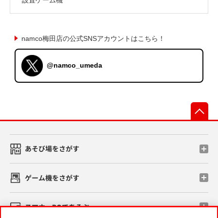
namco梅田店の公式SNSアカウントはこちら！
@namco_umeda
先
あそび場をさがす
ゲーム機をさがす
スマホ・PCであそぶ