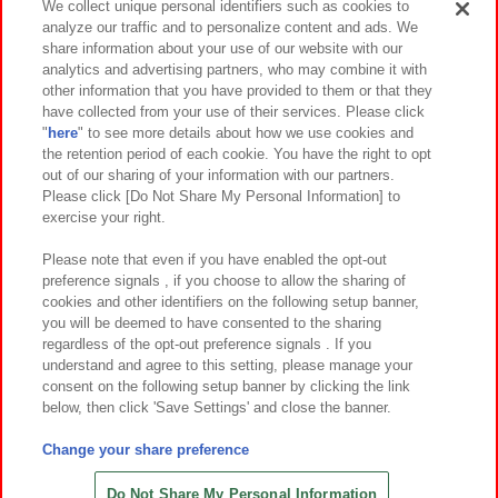
We collect unique personal identifiers such as cookies to
analyze our traffic and to personalize content and ads. We
イベント・キャンペーン
share information about your use of our website with our
analytics and advertising partners, who may combine it with
other information that you have provided to them or that they
have collected from your use of their services. Please click
"
here
" to see more details about how we use cookies and
関連会社
サステナビリティ
サイトポリシー
the retention period of each cookie. You have the right to opt
out of our sharing of your information with our partners.
プライバシーポリシー
ウェブアクセシビリティ方針と検証結果
Please click [Do Not Share My Personal Information] to
exercise your right.
お取引先さまとともに
食品のご提供について
カスタマーハラスメント対応方針
よくあるご質問・お問い合わせ
Please note that even if you have enabled the opt-out
preference signals , if you choose to allow the sharing of
cookies and other identifiers on the following setup banner,
you will be deemed to have consented to the sharing
regardless of the opt-out preference signals . If you
understand and agree to this setting, please manage your
consent on the following setup banner by clicking the link
below, then click 'Save Settings' and close the banner.
©Bandai Namco Amusement Inc.
©Bandai Namco Amusement Lab Inc.
Change your share preference
©Bandai Namco Experience Inc.
©HANAYASHIKI Co., Ltd. All Rights Reserved.
Do Not Share My Personal Information