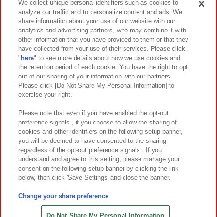
We collect unique personal identifiers such as cookies to
analyze our traffic and to personalize content and ads. We
イベント・キャンペーン
share information about your use of our website with our
analytics and advertising partners, who may combine it with
other information that you have provided to them or that they
have collected from your use of their services. Please click
"
here
" to see more details about how we use cookies and
関連会社
サステナビリティ
サイトポリシー
the retention period of each cookie. You have the right to opt
out of our sharing of your information with our partners.
プライバシーポリシー
ウェブアクセシビリティ方針と検証結果
Please click [Do Not Share My Personal Information] to
exercise your right.
お取引先さまとともに
食品のご提供について
カスタマーハラスメント対応方針
よくあるご質問・お問い合わせ
Please note that even if you have enabled the opt-out
preference signals , if you choose to allow the sharing of
cookies and other identifiers on the following setup banner,
you will be deemed to have consented to the sharing
regardless of the opt-out preference signals . If you
understand and agree to this setting, please manage your
consent on the following setup banner by clicking the link
below, then click 'Save Settings' and close the banner.
©Bandai Namco Amusement Inc.
©Bandai Namco Amusement Lab Inc.
Change your share preference
©Bandai Namco Experience Inc.
©HANAYASHIKI Co., Ltd. All Rights Reserved.
Do Not Share My Personal Information