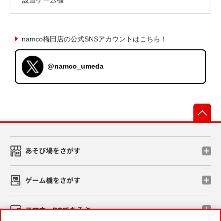
namco梅田店の公式SNSアカウントはこちら！
@namco_umeda
先
あそび場をさがす
ゲーム機をさがす
スマホ・PCであそぶ