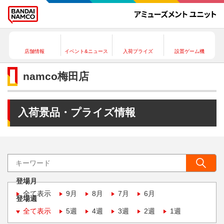
店舗情報
イベント&ニュース
入荷プライズ
設置ゲーム機
namco梅田店
入荷景品・プライズ情報
登場月
全て表示
9月
8月
7月
6月
登場週
全て表示
5週
4週
3週
2週
1週