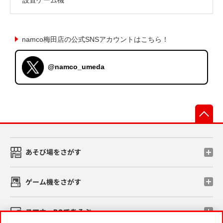
namco梅田店の公式SNSアカウントはこちら！
@namco_umeda
先
あそび場をさがす
ゲーム機をさがす
スマホ・PCであそぶ