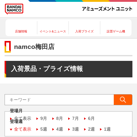
店舗情報
イベント&ニュース
入荷プライズ
設置ゲーム機
namco梅田店
入荷景品・プライズ情報
登場月
全て表示
9月
8月
7月
6月
登場週
全て表示
5週
4週
3週
2週
1週