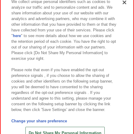
We collect unique personal identifiers such as cookies to
analyze our traffic and to personalize content and ads. We
イベント・キャンペーン
share information about your use of our website with our
analytics and advertising partners, who may combine it with
other information that you have provided to them or that they
have collected from your use of their services. Please click
"
here
" to see more details about how we use cookies and
関連会社
サステナビリティ
サイトポリシー
the retention period of each cookie. You have the right to opt
out of our sharing of your information with our partners.
プライバシーポリシー
ウェブアクセシビリティ方針と検証結果
Please click [Do Not Share My Personal Information] to
exercise your right.
お取引先さまとともに
食品のご提供について
カスタマーハラスメント対応方針
よくあるご質問・お問い合わせ
Please note that even if you have enabled the opt-out
preference signals , if you choose to allow the sharing of
cookies and other identifiers on the following setup banner,
you will be deemed to have consented to the sharing
regardless of the opt-out preference signals . If you
understand and agree to this setting, please manage your
consent on the following setup banner by clicking the link
below, then click 'Save Settings' and close the banner.
©Bandai Namco Amusement Inc.
©Bandai Namco Amusement Lab Inc.
Change your share preference
©Bandai Namco Experience Inc.
©HANAYASHIKI Co., Ltd. All Rights Reserved.
Do Not Share My Personal Information