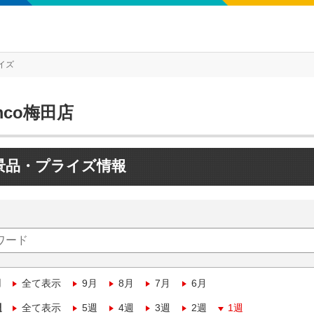
イズ
mco梅田店
景品・プライズ情報
月
全て表示
9月
8月
7月
6月
週
全て表示
5週
4週
3週
2週
1週