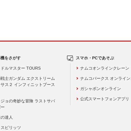
ム機をさがす
スマホ・PCであそぶ
ドルマスター TOURS
ナムコオンラインクレーン
動戦士ガンダム エクストリーム
ナムコパークス オンライ
ーサス２ インフィニットブース
ガシャポンオンライン
公式スマートフォンアプリ
ョジョの奇妙な冒険 ラストサバ
バー
鼓の達人
りスピリッツ