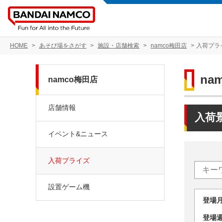
HOME
あそび場をさがす
施設・店舗検索
namco梅田店
入荷プラ
na
namco梅田店
店舗情報
入荷
イベント&ニュース
入荷プライズ
設置ゲーム機
登場
登場