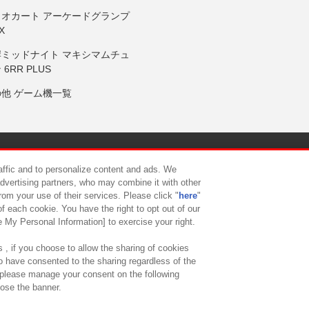
リオカート アーケードグランプ
X
岸ミッドナイト マキシマムチュ
 6RR PLUS
の他 ゲーム機一覧
サイトポリシー
プライバシーポリシー
ウェブアクセシビリティ方
raffic and to personalize content and ads. We
advertising partners, who may combine it with other
rom your use of their services. Please click "
here
"
供について
カスタマーハラスメント対応方針
よくあるご質問・
f each cookie. You have the right to opt out of our
e My Personal Information] to exercise your right.
 , if you choose to allow the sharing of cookies
to have consented to the sharing regardless of the
, please manage your consent on the following
lose the banner.
ndai Namco Amusement Lab Inc.
©Bandai Namco Experience Inc.
©HANAY