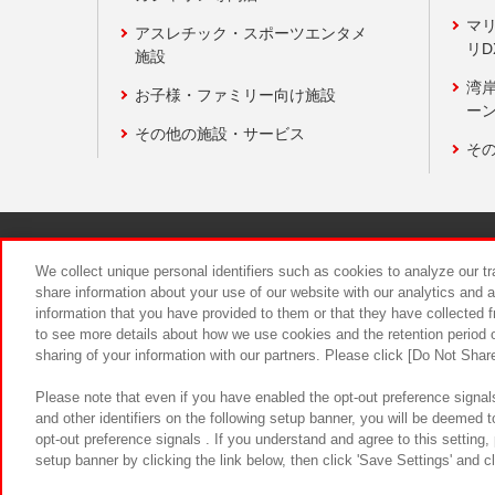
マ
アスレチック・スポーツエンタメ
リD
施設
湾
お子様・ファミリー向け施設
ーン
その他の施設・サービス
そ
関連会社
サステナビリティ
We collect unique personal identifiers such as cookies to analyze our t
share information about your use of our website with our analytics and 
information that you have provided to them or that they have collected f
食品のご提
to see more details about how we use cookies and the retention period o
sharing of your information with our partners. Please click [Do Not Shar
Please note that even if you have enabled the opt-out preference signals
and other identifiers on the following setup banner, you will be deemed 
opt-out preference signals . If you understand and agree to this setting
setup banner by clicking the link below, then click 'Save Settings' and c
©Bandai Namco Amusement Inc.
©Ba