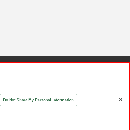
針と検証結果
お取引先さまとともに
お問い合わせ
Do Not Share My Personal Information
ASHIKI Co., Ltd. All Rights Reserved.