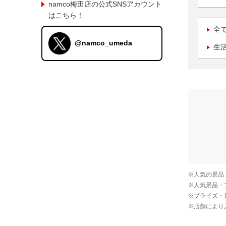
namco梅田店の公式SNSアカウント
はこちら！
全
@namco_umeda
生