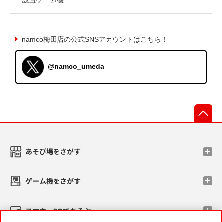
namco梅田店の公式SNSアカウントはこちら！
@namco_umeda
先
あそび場をさがす
ゲーム機をさがす
スマホ・PCであそぶ