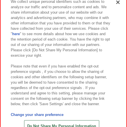
We collect unique personal identifiers such as cookies to
analyze our traffic and to personalize content and ads. We
イベント・キャンペーン
share information about your use of our website with our
analytics and advertising partners, who may combine it with
other information that you have provided to them or that they
have collected from your use of their services. Please click
"
here
" to see more details about how we use cookies and
関連会社
サステナビリティ
サイトポリシー
the retention period of each cookie. You have the right to opt
out of our sharing of your information with our partners.
プライバシーポリシー
ウェブアクセシビリティ方針と検証結果
Please click [Do Not Share My Personal Information] to
exercise your right.
お取引先さまとともに
食品のご提供について
カスタマーハラスメント対応方針
よくあるご質問・お問い合わせ
Please note that even if you have enabled the opt-out
preference signals , if you choose to allow the sharing of
cookies and other identifiers on the following setup banner,
you will be deemed to have consented to the sharing
regardless of the opt-out preference signals . If you
understand and agree to this setting, please manage your
consent on the following setup banner by clicking the link
below, then click 'Save Settings' and close the banner.
©Bandai Namco Amusement Inc.
©Bandai Namco Amusement Lab Inc.
Change your share preference
©Bandai Namco Experience Inc.
©HANAYASHIKI Co., Ltd. All Rights Reserved.
Do Not Share My Personal Information