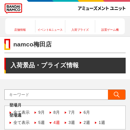
店舗情報
イベント&ニュース
入荷プライズ
設置ゲーム機
namco梅田店
入荷景品・プライズ情報
登場月
全て表示
9月
8月
7月
6月
登場週
全て表示
5週
4週
3週
2週
1週